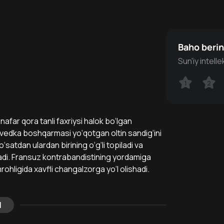
Baho beri
Sun'iy intell
1
1
2
2
afar qora tanli faxriysi halok bo‘lgan
vedka boshqarmasi yo‘qotgan oltin sandig‘ini
atdan ulardan birining o‘g‘li topiladi va
 qiladi. Fransuz kontrabandistining yordamiga
ohligida xavfli changalzorga yo‘l olishadi.
l