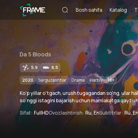
Bosh sahifa
Katalog
T
Da 5 Bloods
5.9
6.5
2020
Sarguzashtlar
Drama
Harbiy
18
+
Ko‘p yillar o‘tgach, urush tugagandan so‘ng, ular ha
so‘nggi istagini bajarish uchun mamlakatga qaytishg
Sifat
:
FullHD
Ovozlashtirish
:
Ru, En
Subtitrlar
:
Ru, E