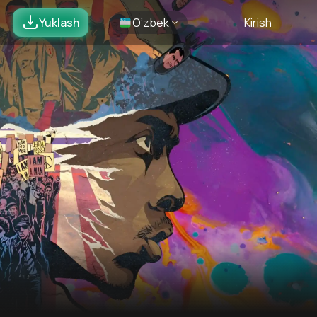
Yuklash
O’zbek
Kirish