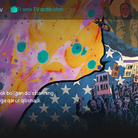
Frame TV sotib olish
V
lok bo‘lgan do‘stlarining
a qaror qilishadi.
n