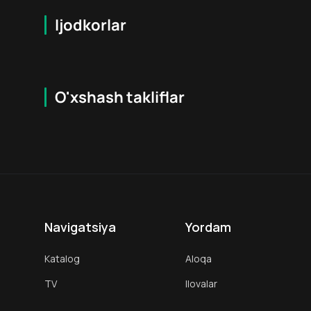
Ijodkorlar
O'xshash takliflar
7.9
16
+
18
+
Hafta Topi
Hafta Topi
Navigatsiya
Yordam
Katalog
Aloqa
TV
Ilovalar