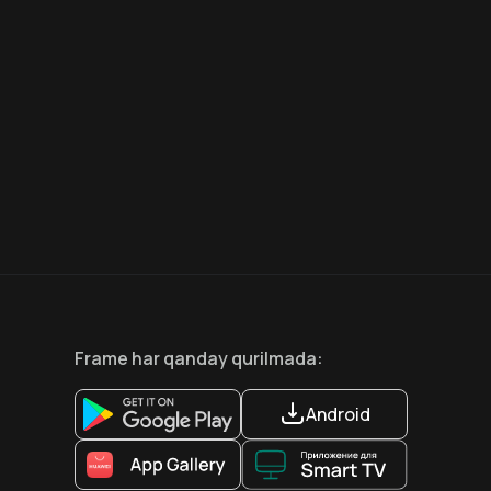
6.6
8.1
12
+
18
+
Hafta Topi
Hafta Topi
Frame
har qanday qurilmada
:
Android