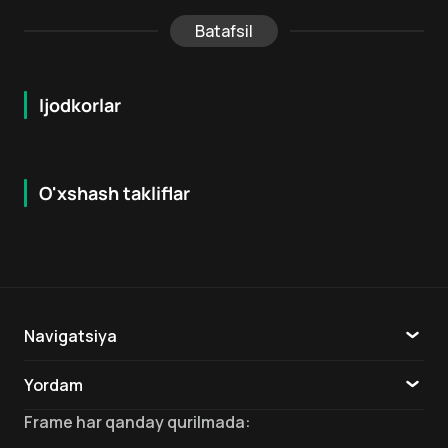
Batafsil
Ijodkorlar
O'xshash takliflar
6.7
7.9
18
+
16
+
Hafta Topi
Navigatsiya
Katalog
Yordam
TV
Aloqa
Frame
har qanday qurilmada
: