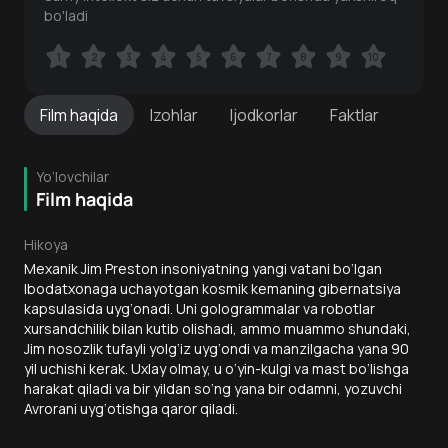
bo'ladi
1
1
2
2
3
3
4
4
5
5
6
6
7
7
8
8
9
9
10
10
Film
haqida
Izohlar
Ijodkorlar
Faktlar
Yo‘lovchilar
Film haqida
Hikoya
Mexanik Jim Preston insoniyatning yangi vatani bo‘lgan
Ibodatxonaga uchayotgan kosmik kemaning gibernatsiya
kapsulasida uyg‘onadi. Uni gologrammalar va robotlar
xursandchilik bilan kutib olishadi, ammo muammo shundaki,
Jim nosozlik tufayli yolg‘iz uyg‘ondi va manzilgacha yana 90
yil uchishi kerak. Uxlay olmay, u o‘yin-kulgi va mast bo‘lishga
harakat qiladi va bir yildan so‘ng yana bir odamni, yozuvchi
Avrorani uyg‘otishga qaror qiladi.