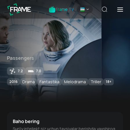
Frame TV
Passengers
7.2
7.0
Drama
Fantastika
Melodrama
Triller
2016
18
+
Baho bering
Sun'iy intellekt siz uchun tavsiyalar berishda yaxshiroq