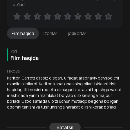
bo'ladi
1
1
2
2
3
3
4
4
5
5
6
6
7
7
8
8
9
9
10
10
Film
haqida
Izohlar
Ijodkorlar
Yo'l
Film haqida
Hikoya
Karlton Garrett otasiz o‘sgan, u faqat afsonaviy beysbolchi
ekanligini bilardi. Karlton kasal onasining oilani birlashtirish
haqidagi iltimosini rad eta olmagach, otasini topishga va uni
mashinada yarim mamlakat bo‘ylab olib kelishga majbur
bo‘ladi. Uzoq safarda u o‘zi uchun mutlaqo begona bo‘lgan
odamni tanishi va tushunishga harakat qilishi kerak bo‘ladi.
Batafsil