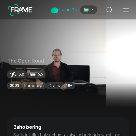
Frame TV
The Open Road
6.0
5.5
Komediya
Drama
2009
18
+
Baho bering
Sun'iy intellekt siz uchun tavsiyalar berishda yaxshiroq