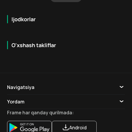
Ijodkorlar
O'xshash takliflar
7.9
8.6
16
+
18
+
Hafta Topi
Hafta Topi
Navigatsiya
Katalog
Yordam
TV
Aloqa
Frame
har qanday qurilmada
:
Ilovalar
Android