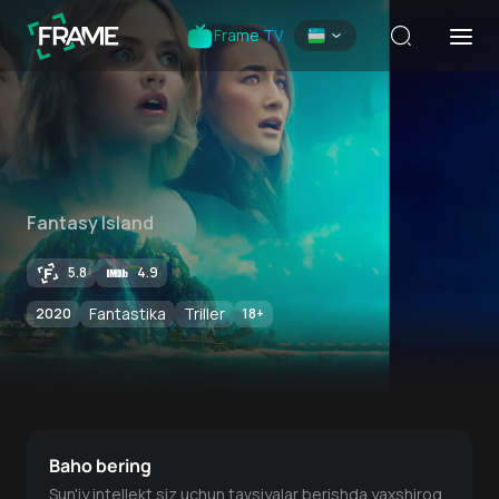
Frame TV
Fantasy Island
5.8
4.9
Fantastika
Triller
2020
18
+
Baho bering
Sun'iy intellekt siz uchun tavsiyalar berishda yaxshiroq