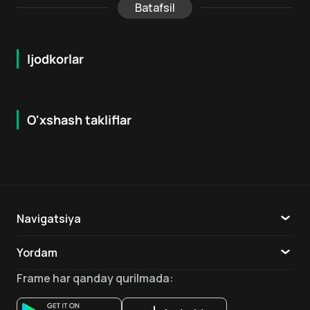
Batafsil
Ijodkorlar
O'xshash takliflar
7.9
8.6
16
+
18
+
Hafta Topi
Hafta Topi
Navigatsiya
Katalog
Yordam
TV
Aloqa
Frame
har qanday qurilmada
:
Ilovalar