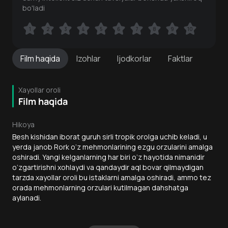
bo'ladi
1
1
2
2
3
3
4
4
5
5
6
6
7
7
8
8
9
9
10
10
Film
haqida
Izohlar
Ijodkorlar
Faktlar
Xayollar oroli
Film haqida
Hikoya
Besh kishidan iborat guruh sirli tropik orolga uchib keladi, u
yerda janob Rork o‘z mehmonlarining ezgu orzularini amalga
oshiradi. Yangi kelganlarning har biri o‘z hayotida nimanidir
o‘zgartirishni xohlaydi va qandaydir aql bovar qilmaydigan
tarzda xayollar oroli bu istaklarni amalga oshiradi, ammo tez
orada mehmonlarning orzulari kutilmagan dahshatga
aylanadi.