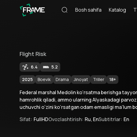
Bosh sahifa
Katalog
T
Flight Risk
6.4
5.2
2025
Boevik
Drama
Jinoyat
Triller
18
+
Federal marshal Medolin ko‘rsatma berishga tayyor
hamrohlik qiladi, ammo ularning Alyaskadagi parvozi
uchuvchi o‘zini ko‘rsatgan odam emasligi ma’lum bo
Sifat
:
FullHD
Ovozlashtirish
:
Ru, En
Subtitrlar
:
En