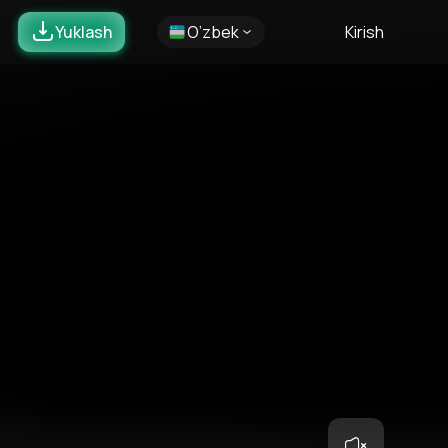
Yuklash
O’zbek
Kirish