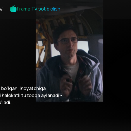
Frame TV sotib olish
V
 bo‘lgan jinoyatchiga
 halokatli tuzoqqa aylanadi -
‘ladi.