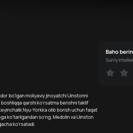
Baho beri
Sun'iy intell
1
1
2
2
or bo‘lgan moliyaviy jinoyatchi Uinstonni
 boshliqqa qarshi ko‘rsatma berishni taklif
, keyinchalik Nyu-Yorkka olib borish uchun faqat
oga ko‘tarilgandan so‘ng, Medolin va Uinston
qacha ko‘rsatadi.