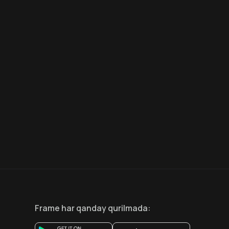
8.6
7.5
18
+
18
+
Hafta Topi
Frame
har qanday qurilmada
: