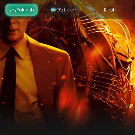
Yuklash
O’zbek
Kirish