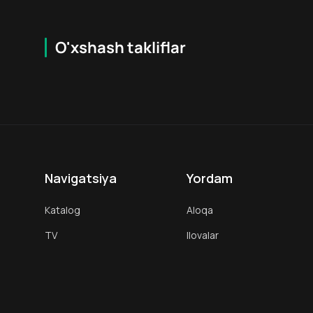
O'xshash takliflar
7.9
16
+
18
+
Hafta Topi
Hafta Topi
Navigatsiya
Yordam
Katalog
Aloqa
TV
Ilovalar