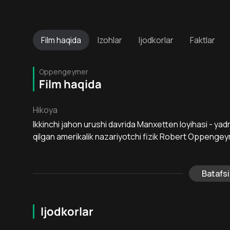
Film
haqida
Izohlar
Ijodkorlar
Faktlar
Oppengeymer
Film haqida
Hikoya
Ikkinchi jahon urushi davrida Manxetten loyihasi - yad
qilgan amerikalik nazariyotchi fizik Robert Oppengeym
Batafsi
Ijodkorlar