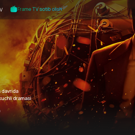
Frame TV sotib olish
V
 davrida
kuchli dramasi
n