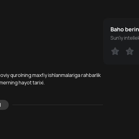
Baho beri
Sun'iy intell
1
1
2
2
roviy qurolning maxfiy ishlanmalariga rahbarlik
erning hayot tarixi.
l