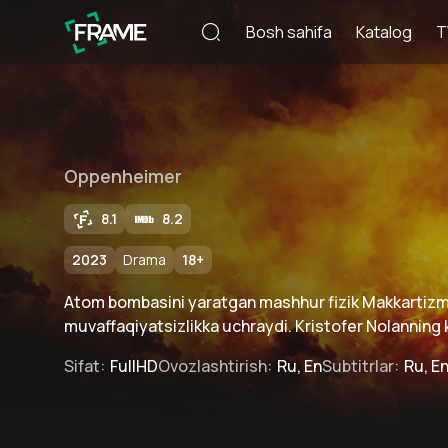
Bosh sahifa
Katalog
T
Oppenheimer
8.1
8.2
2023
Drama
18
+
Atom bombasini yaratgan mashhur fizik Makkartizm
muvaffaqiyatsizlikka uchraydi. Kristofer Nolanning 
Sifat
:
FullHD
Ovozlashtirish
:
Ru, En
Subtitrlar
:
Ru, E