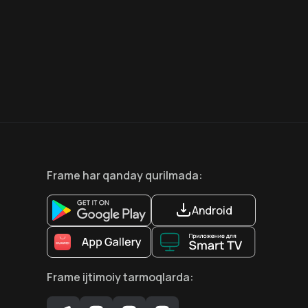
6.6
8.1
12
+
18
+
Hafta Topi
Frame
har qanday qurilmada
:
Android
Frame
ijtimoiy tarmoqlarda
: