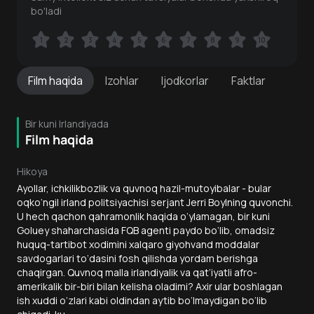
bo'ladi
1
1
2
2
3
3
4
4
5
5
6
6
7
7
8
8
9
9
10
10
Film
haqida
Izohlar
Ijodkorlar
Faktlar
Bir kuni Irlandiyada
Film haqida
Hikoya
Ayollar, ichkilikbozlik va quvnoq hazil-mutoyibalar - bular
oqko‘ngil irland politsiyachisi serjant Jerri Boylning quvonchi.
U hech qachon qahramonlik haqida o‘ylamagan, bir kuni
Goluey shaharchasida FQB agenti paydo bo‘lib, omadsiz
huquq-tartibot xodimini xalqaro giyohvand moddalar
savdogarlari to‘dasini fosh qilishda yordam berishga
chaqirgan. Quvnoq malla irlandiyalik va qat’iyatli afro-
amerikalik bir-biri bilan kelisha oladimi? Axir ular boshlagan
ish xuddi o‘zlari kabi oldindan aytib bo‘lmaydigan bo‘lib