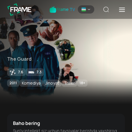
Frame TV
The Guard
7.6
7.3
Komediya
Jinoyat
Triller
2011
18
+
Baho bering
Sun'iy intellekt siz uchun tavsiyalar berishda yaxshiroq