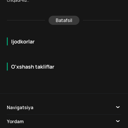
chiqadi-ku...
Batafsil
Ijodkorlar
O'xshash takliflar
7.6
7.9
18
+
18
+
Navigatsiya
Katalog
Yordam
TV