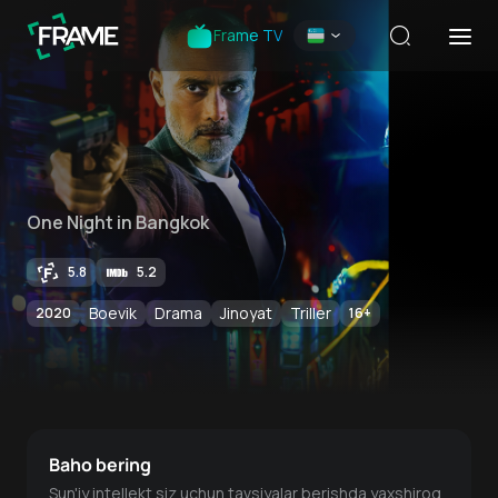
Frame TV
One Night in Bangkok
5.8
5.2
Boevik
Drama
Jinoyat
Triller
2020
16
+
Baho bering
Sun'iy intellekt siz uchun tavsiyalar berishda yaxshiroq