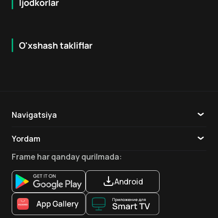
Ijodkorlar
O'xshash takliflar
7.9
8.6
16
+
18
+
Hafta Topi
Hafta Topi
Navigatsiya
Katalog
Yordam
TV
Aloqa
Frame
har qanday qurilmada
:
Ilovalar
Android