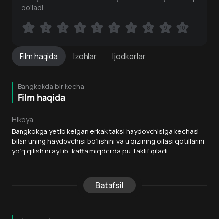
bo'ladi
1
1
2
2
3
3
4
4
5
5
6
6
7
7
8
8
9
9
10
10
Film
haqida
Izohlar
Ijodkorlar
Bangkokda bir kecha
Film haqida
Hikoya
Bangkokga yetib kelgan erkak taksi haydovchisiga kechasi
bilan uning haydovchisi bo‘lishini va u qizining oilasi qotillarini
yo‘q qilishini aytib, katta miqdorda pul taklif qiladi.
Batafsil