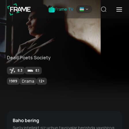
Frame TV
Dead Poets Society
8.3
8.1
Drama
1989
12
+
Baho bering
Sun'iy intellekt siz uchun tavsiyalar berishda yaxshiroq