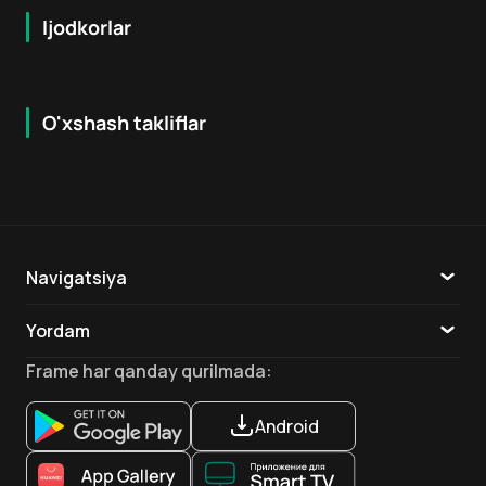
Ijodkorlar
O'xshash takliflar
7.9
8.6
16
+
18
+
Hafta Topi
Hafta Topi
Navigatsiya
Katalog
Yordam
TV
Aloqa
Frame
har qanday qurilmada
:
Ilovalar
Android