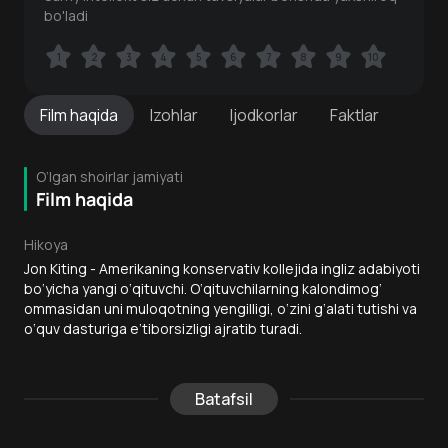
bo'ladi
1
1
2
2
3
3
4
4
5
5
6
6
7
7
8
8
9
9
10
10
Film
haqida
Izohlar
Ijodkorlar
Faktlar
O‘lgan shoirlar jamiyati
Film haqida
Hikoya
Jon Kiting - Amerikaning konservativ kollejida ingliz adabiyoti
bo‘yicha yangi o‘qituvchi. O‘qituvchilarning kalondimog‘
ommasidan uni muloqotning yengilligi, o‘zini g‘alati tutishi va
o‘quv dasturiga e’tiborsizligi ajratib turadi.
Batafsil