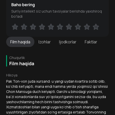
Baho bering
Sun'iy intellekt siz uchun tavsiyalar berishda yaxshiroq
bo'ladi
1
1
2
2
3
3
4
4
5
5
6
6
7
7
8
8
9
9
10
10
Film
haqida
Izohlar
Ijodkorlar
Faktlar
Chuqurlik
Film haqida
Hikoya
Pak Ton-von juda xursand: u yangi uydan kvartira sotib olib,
ko‘chib ketyapti, mana endi hamma yerda yoqimsiz qo‘shnisi
Chon Mansuga duch kelyapti. Garchi u binodagi yoriqlarni,
ba’zi xonadonlarda suv yo‘qolayotganini sezsa-da, bu uyda
yashovchilarning hech birini tashvishga solmaydi.
Xizmatdoshlari bilan yangi uyga ko‘chib o‘tish sharafiga
uyushtirilgan ziyofatdan so‘ng ertasiga ertalab Tonvonning