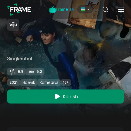
Frame TV
Singkeuhol
6.9
6.2
Boevik
Komediya
2021
18
+
Ko'rish