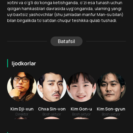
xotini va o‘g‘li do‘konga ketishganda, o‘zi esa tunash uchun
qolgan hamkasblari davrasida uyg‘onganida, ularning yangi
uyi baxtsiz yashovchilar (shu jumladan manfur Man-su bilan)
bilan birgalikda to‘satdan chuqur teshikka qulab tushadi.
Batafsil
Ijodkorlar
Kim Dji-xun
Chxa Sin-von
Kim Gon-u
Kim Son-gyun
Direktor
Bosh aktyor
Bosh aktyor
Bosh aktyor