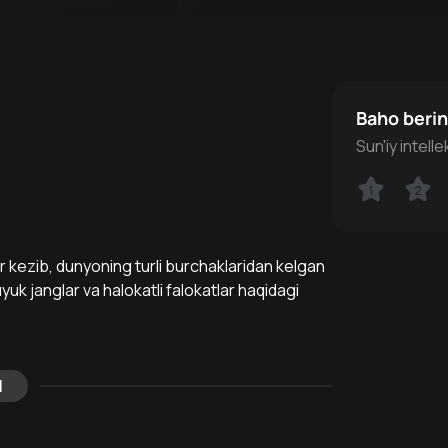
Baho beri
Sun'iy intell
1
1
2
2
 kezib, dunyoning turli burchaklaridan kelgan
uyuk janglar va halokatli falokatlar haqidagi
l