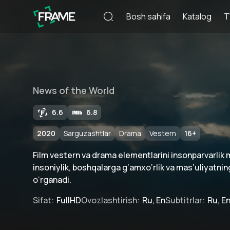
Bosh sahifa
Katalog
T
News of the World
6.6
6.8
2020
Sarguzashtlar
Drama
Vestern
16
+
Film vestern va drama elementlarini insonparvarlik m
insoniylik, boshqalarga g‘amxo‘rlik va mas’uliyatni
o‘rganadi.
Sifat
:
FullHD
Ovozlashtirish
:
Ru, En
Subtitrlar
:
Ru, E