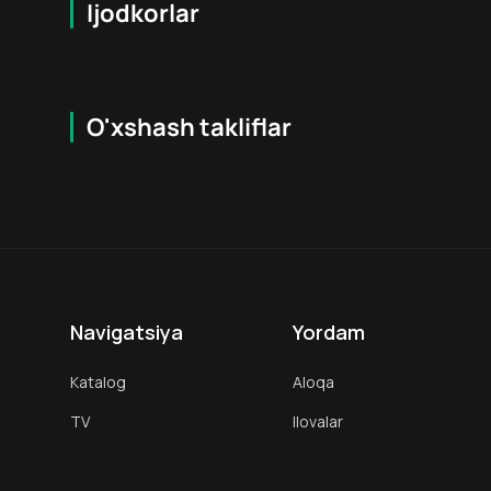
Ijodkorlar
O'xshash takliflar
7.9
16
+
18
+
Hafta Topi
Hafta Topi
Navigatsiya
Yordam
Katalog
Aloqa
TV
Ilovalar