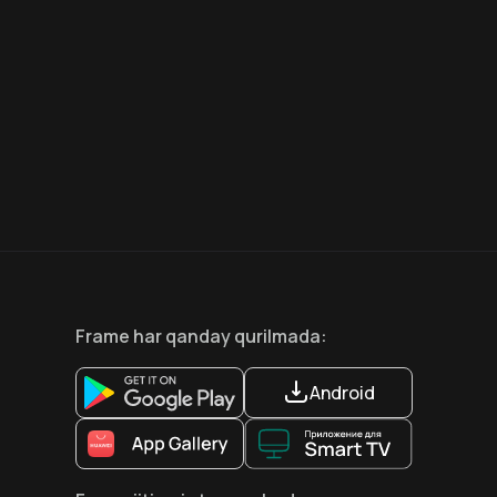
6.6
8.1
12
+
18
+
Hafta Topi
Frame
har qanday qurilmada
:
Android