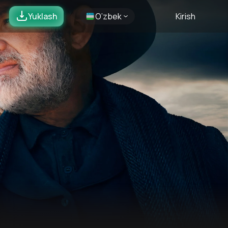
Yuklash
O’zbek
Kirish