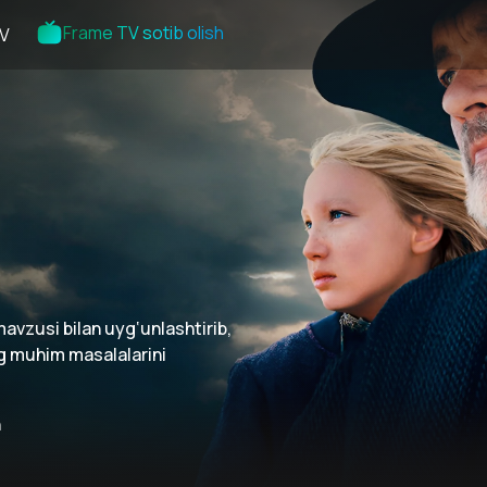
Frame TV sotib olish
V
avzusi bilan uyg‘unlashtirib,
ng muhim masalalarini
n