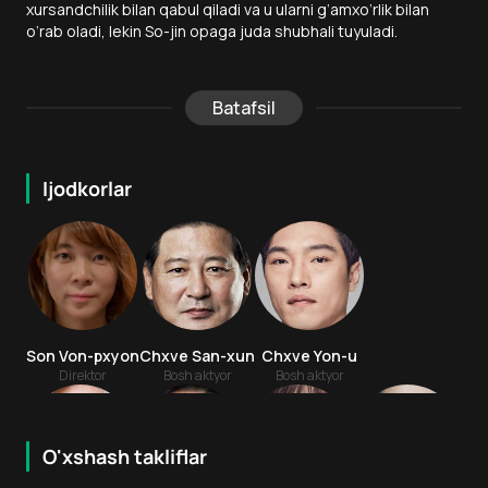
xursandchilik bilan qabul qiladi va u ularni g‘amxo‘rlik bilan
o‘rab oladi, lekin So-jin opaga juda shubhali tuyuladi.
Batafsil
Ijodkorlar
Son Von-pxyon
Chxve San-xun
Chxve Yon-u
Direktor
Bosh aktyor
Bosh aktyor
O'xshash takliflar
6.8
7.9
18
+
16
+