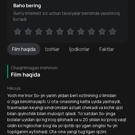
Baho bering
Sun'iy intellekt siz uchun tavsiyalar berishda yaxshiroq
bo'ladi
1
1
2
2
3
3
4
4
5
5
6
6
7
7
8
8
9
9
10
10
Film
haqida
Izohlar
Ijodkorlar
Faktlar
Chaqirilmagan mehmon
Film haqida
Hikoya
Yosh me’mor So-jin yarim yildan beri xotinining o‘limidan
o‘ziga kelolmayapti. U ota-onasining katta uyida yashaydi,
travmadan keyingi sindromdan aziyat chekadi va kichik qizi
bilan qiyinchilik bilan muloqot qiladi. To‘satdan So-jinga
bolalar uyidan qo‘ng‘iroq qilishadi va u 20 yildan ko‘proq vaqt
oldin ko‘ngilochar bog‘da yo‘qotib qo‘ygan singlisi Yu-jin
topilganini aytishadi. Ota-ona yangi tug‘ilgan qizini