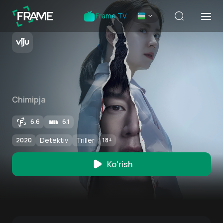
Frame TV
Chimipja
6.6
6.1
Detektiv
Triller
2020
18
+
Ko'rish