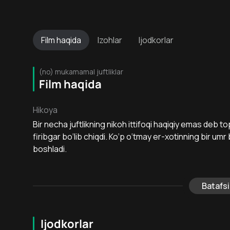
Film
haqida
Izohlar
Ijodkorlar
(no) mukamamal juftliklar
Film haqida
Hikoya
Bir necha juftlikning nikoh ittifoqi haqiqiy emas deb to
firibgar bo‘lib chiqdi. Ko‘p o‘tmay er-xotinning bir umr
boshladi.
Batafsi
Ijodkorlar