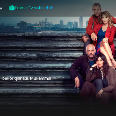
Frame TV sotib olish
V
yli bekor qilinadi. Mukammal