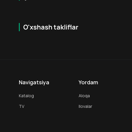
O'xshash takliflar
6.4
18
+
18
+
Navigatsiya
Yordam
Katalog
Aloqa
TV
Ilovalar