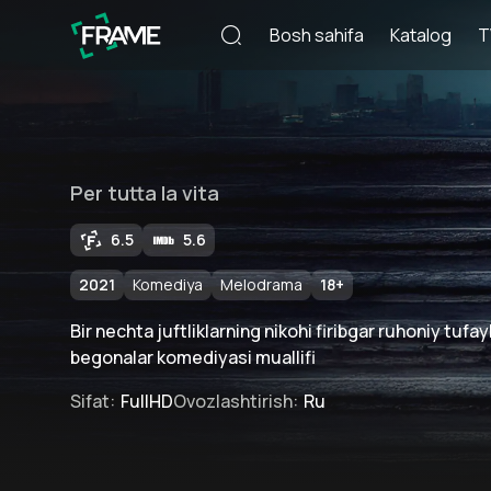
Bosh sahifa
Katalog
T
Per tutta la vita
6.5
5.6
2021
Komediya
Melodrama
18
+
Bir nechta juftliklarning nikohi firibgar ruhoniy tufa
begonalar komediyasi muallifi
Sifat
:
FullHD
Ovozlashtirish
:
Ru