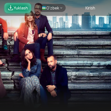
Yuklash
O’zbek
Kirish