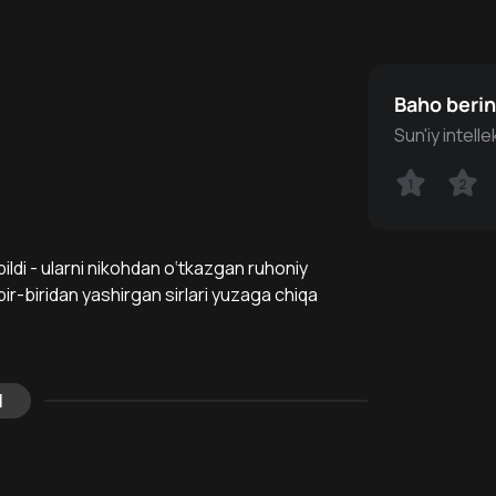
Baho beri
Sun'iy intell
1
1
2
2
pildi - ularni nikohdan o‘tkazgan ruhoniy
 bir-biridan yashirgan sirlari yuzaga chiqa
l