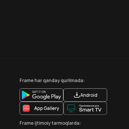
8.6
7.5
18
+
18
+
Hafta Topi
Frame
har qanday qurilmada
:
Android
Frame
ijtimoiy tarmoqlarda
: