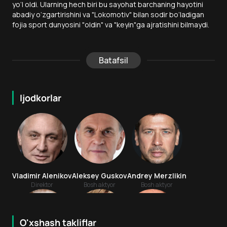
yo‘l oldi. Ularning hech biri bu sayohat barchaning hayotini
abadiy o‘zgartirishini va "Lokomotiv" bilan sodir bo‘ladigan
fojia sport dunyosini "oldin" va "keyin"ga ajratishini bilmaydi.
Batafsil
Ijodkorlar
Vladimir Alenikov
Aleksey Guskov
Andrey Merzlikin
Direktor
Bosh aktyor
Bosh aktyor
O'xshash takliflar
7.9
7.8
18
+
18
+