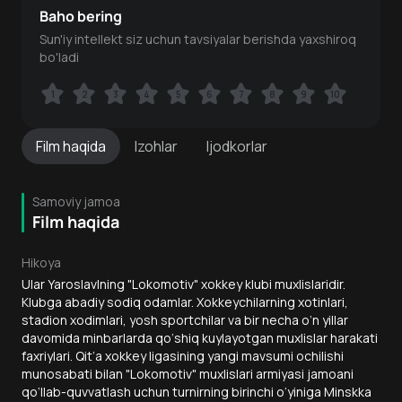
Baho bering
Sun'iy intellekt siz uchun tavsiyalar berishda yaxshiroq
bo'ladi
1
1
2
2
3
3
4
4
5
5
6
6
7
7
8
8
9
9
10
10
Film
haqida
Izohlar
Ijodkorlar
Samoviy jamoa
Film haqida
Hikoya
Ular Yaroslavlning "Lokomotiv" xokkey klubi muxlislaridir.
Klubga abadiy sodiq odamlar. Xokkeychilarning xotinlari,
stadion xodimlari, yosh sportchilar va bir necha o‘n yillar
davomida minbarlarda qo‘shiq kuylayotgan muxlislar harakati
faxriylari. Qit’a xokkey ligasining yangi mavsumi ochilishi
munosabati bilan "Lokomotiv" muxlislari armiyasi jamoani
qo‘llab-quvvatlash uchun turnirning birinchi o‘yiniga Minskka