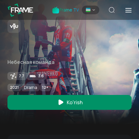
Frame TV
Небесная команда
7.7
3.6
Drama
2021
12
+
Ko'rish