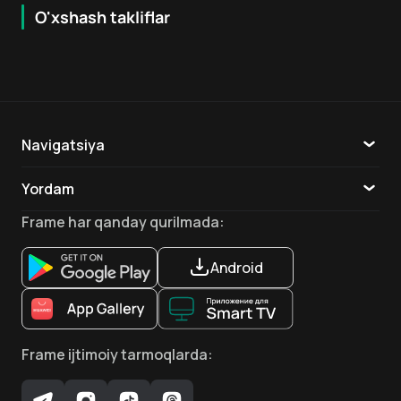
O'xshash takliflar
6.3
12
+
16
+
Karina Marimon
Eniya Baru
Fransuaza Mekyoli
Bosh aktyor
Aktyor
Aktyor
Navigatsiya
Katalog
Yordam
TV
Aloqa
Frame
har qanday qurilmada
:
Liza Patyurel
Maksim Elias-Mene
Matyo Uyon
Aktyor
Aktyor
Aktyor
Ilovalar
Android
Frame
ijtimoiy tarmoqlarda
:
Rupert Uinn-Djeyms
Sandrin Vargas
Aktyor
Aktyor