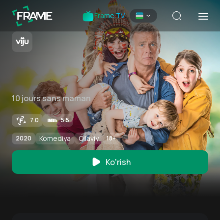
Frame TV
10 jours sans maman
7.0
5.5
Komediya
Oilaviy
2020
18
+
Ko'rish