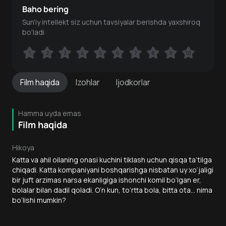
Baho bering
Sun'iy intellekt siz uchun tavsiyalar berishda yaxshiroq
bo'ladi
1
1
2
2
3
3
4
4
5
5
6
6
7
7
8
8
9
9
10
10
Film
haqida
Izohlar
Ijodkorlar
Hamma uyda emas
Film haqida
Hikoya
Katta va ahil oilaning onasi kuchini tiklash uchun qisqa ta’tilga
chiqadi. Katta kompaniyani boshqarishga nisbatan uy xo‘jaligi
bir juft arzimas narsa ekanligiga ishonchi komil bo‘lgan er,
bolalar bilan dadil qoladi. O‘n kun, to‘rtta bola, bitta ota... nima
bo‘lishi mumkin?