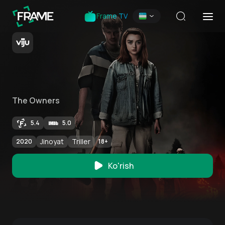
Frame TV
The Owners
5.4
5.0
Jinoyat
Triller
2020
18
+
Ko'rish