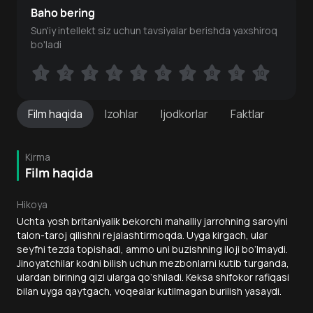
Baho bering
Sun'iy intellekt siz uchun tavsiyalar berishda yaxshiroq
bo'ladi
1
1
2
2
3
3
4
4
5
5
6
6
7
7
8
8
9
9
10
10
Film
haqida
Izohlar
Ijodkorlar
Faktlar
Kirma
Film haqida
Hikoya
Uchta yosh britaniyalik bekorchi mahalliy jarrohning saroyini
talon-taroj qilishni rejalashtirmoqda. Uyga kirgach, ular
seyfni tezda topishadi, ammo uni buzishning iloji bo‘lmaydi.
Jinoyatchilar kodni bilish uchun mezbonlarni kutib turganda,
ulardan birining qizi ularga qo‘shiladi. Keksa shifokor rafiqasi
bilan uyga qaytgach, voqealar kutilmagan burilish yasaydi.