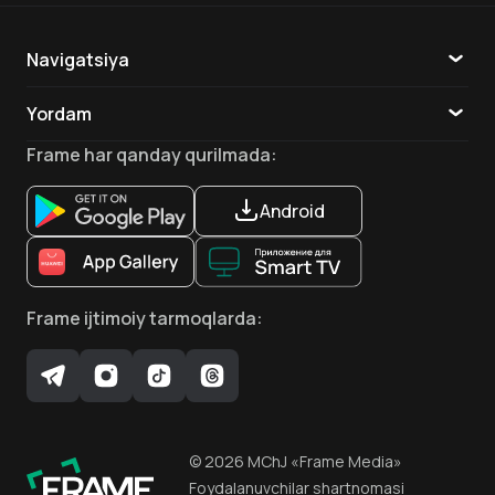
Navigatsiya
Katalog
Yordam
Stasha Xiks
TV
Aloqa
Bosh aktyor
Frame
har qanday qurilmada
:
Ilovalar
Android
Frame
ijtimoiy tarmoqlarda
:
©
2026
MChJ
«Frame Media»
Foydalanuvchilar shartnomasi