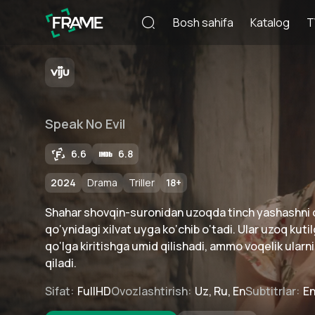
Bosh sahifa
Katalog
T
Speak No Evil
6.6
6.8
2024
Drama
Triller
18
+
Shahar shovqin-suronidan uzoqda tinch yashashni or
qo‘ynidagi xilvat uyga ko‘chib o‘tadi. Ular uzoq kuti
qo‘lga kiritishga umid qilishadi, ammo voqelik ularn
qiladi.
Sifat
:
FullHD
Ovozlashtirish
:
Uz, Ru, En
Subtitrlar
:
E