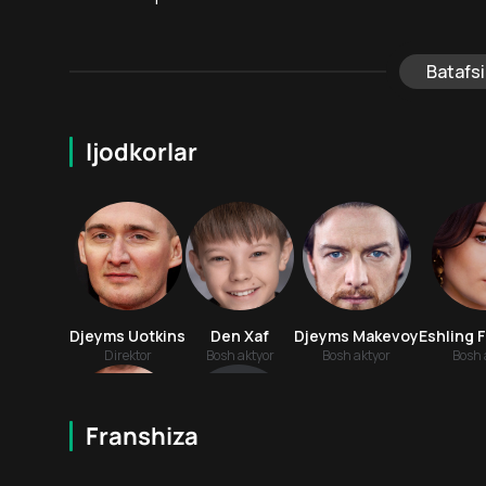
Batafsi
Ijodkorlar
Djeyms Uotkins
Den Xaf
Djeyms Makevoy
Eshling 
Direktor
Bosh aktyor
Bosh aktyor
Bosh 
Franshiza