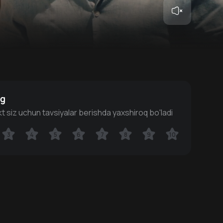
ng
ekt siz uchun tavsiyalar berishda yaxshiroq bo'ladi
3
3
4
4
5
5
6
6
7
7
8
8
9
9
10
10