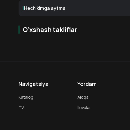
Skut Makneri
Aliks Uest Lefler
1
Hech kimga aytma
Bosh aktyor
Bosh aktyor
O'xshash takliflar
7.1
18
+
18
+
Navigatsiya
Yordam
Katalog
Aloqa
TV
Ilovalar