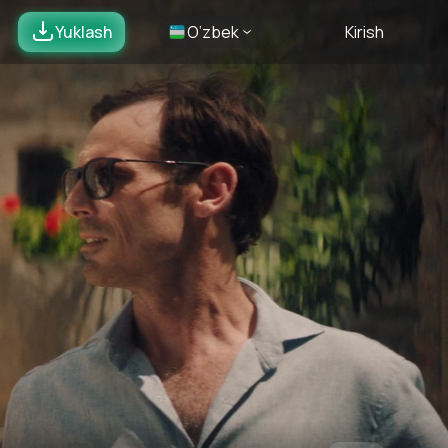
Yuklash
O’zbek
Kirish