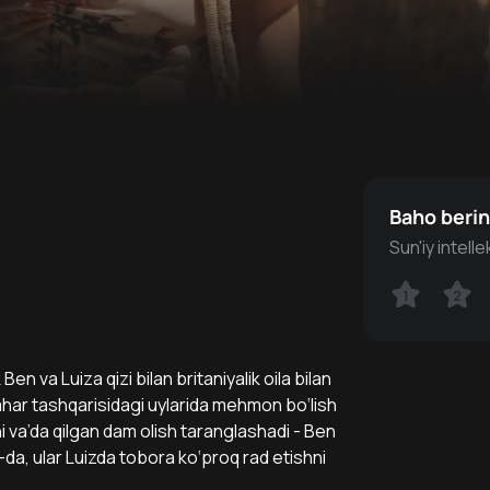
Baho beri
Sun'iy intell
1
1
2
2
n va Luiza qizi bilan britaniyalik oila bilan
ahar tashqarisidagi uylarida mehmon bo‘lish
ni va’da qilgan dam olish taranglashadi - Ben
-da, ular Luizda tobora ko‘proq rad etishni