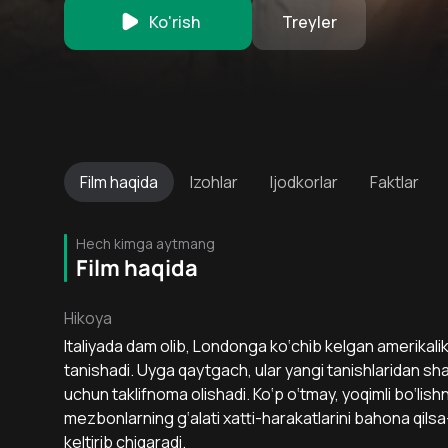
Ko'rish
Treyler
Film
haqida
Izohlar
Ijodkorlar
Faktlar
Hech kimga aytmang
Film haqida
Hikoya
Italiyada dam olib, Londonga ko‘chib kelgan amerikalik Be
tanishadi. Uyga qaytgach, ular yangi tanishlaridan sh
uchun taklifnoma olishadi. Ko‘p o‘tmay, yoqimli bo‘lish
mezbonlarning g‘alati xatti-harakatlarini bahona qilsa
keltirib chiqaradi.