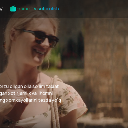
Frame TV sotib olish
V
zu qilgan oila so‘lim tabiat
lgan xotirjamlik va ilhomni
ing xomxayollarini tezda yo‘q
n