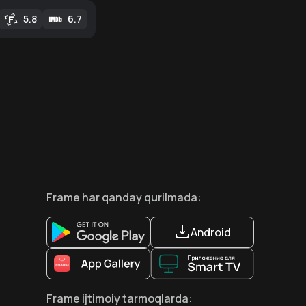
5.8
6.7
8.6
7.5
18
+
18
+
Hafta Topi
Frame
har qanday qurilmada
:
Android
Frame
ijtimoiy tarmoqlarda
: