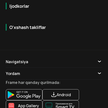
Ijodkorlar
O'xshash takliflar
7.9
8.6
16
+
18
+
Hafta Topi
Hafta Topi
Navigatsiya
Katalog
Yordam
TV
Aloqa
Frame
har qanday qurilmada
:
Ilovalar
Android