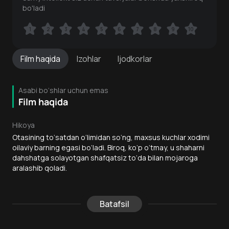
bo'ladi
1
1
2
2
3
3
4
4
5
5
6
6
7
7
8
8
9
9
10
10
Film
haqida
Izohlar
Ijodkorlar
Asabi bo‘shlar uchun emas
Film haqida
Hikoya
Otasining to‘satdan o‘limidan so‘ng, maxsus kuchlar xodimi
oilaviy barning egasi bo‘ladi. Biroq, ko‘p o‘tmay, u shaharni
dahshatga solayotgan shafqatsiz to‘da bilan mojaroga
aralashib qoladi.
Batafsil