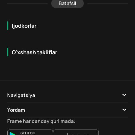
Batafsil
Ijodkorlar
O'xshash takliflar
7.1
7.9
18
+
16
+
Hafta Topi
Navigatsiya
Katalog
Yordam
TV
Aloqa
Frame
har qanday qurilmada
:
Ilovalar