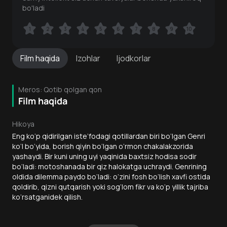
bo'ladi
1
1
2
2
3
3
4
4
5
5
6
6
7
7
8
8
9
9
10
10
Film
haqida
Izohlar
Ijodkorlar
Meros: Qotib qolgan qon
Film haqida
Hikoya
Eng ko‘p qidirilgan iste’fodagi qotillardan biri bo‘lgan Genri
ko‘l bo‘yida, borish qiyin bo‘lgan o‘rmon chakalakzorida
yashaydi. Bir kuni uning uyi yaqinida baxtsiz hodisa sodir
bo‘ladi: motoshanada bir qiz halokatga uchraydi. Genrining
oldida dilemma paydo bo‘ladi: o‘zini fosh bo‘lish xavfi ostida
qoldirib, qizni qutqarish yoki sog‘lom fikr va ko‘p yillik tajriba
ko‘rsatganidek qilish.