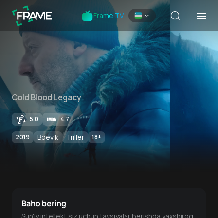
Frame TV
Cold Blood Legacy
5.0
4.7
Boevik
Triller
2019
18
+
Baho bering
Sun'iy intellekt siz uchun tavsiyalar berishda yaxshiroq