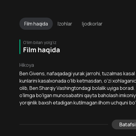
Film
haqida
Izohlar
Ijodkorlar
O‘lim bilan yolg‘iz
Film haqida
Hikoya
Ben Givens, nafaqadagi yurak jarrohi, tuzalmas kasal ek
kunlarini kasalxonada o‘lib ketmasdan, o‘zi xohlaganich
olib, Ben Sharqiy Vashingtondagi bolalik uyiga bora
o‘limga bo‘lgan munosabatini qayta baholash imkoniyat
yorqinlik baxsh etadigan kutilmagan ilhom uchquni bo‘l
Batafsi