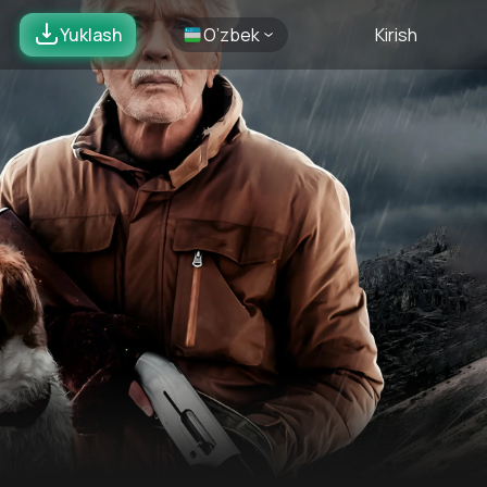
Yuklash
O’zbek
Kirish