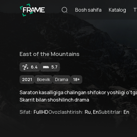
Bosh sahifa
Katalog
T
East of the Mountains
6.4
5.7
2021
Boevik
Drama
18
+
Saraton kasalligiga chalingan shifokor yoshligi o‘t
Skarrit bilan shoshilinch drama
Sifat
:
FullHD
Ovozlashtirish
:
Ru, En
Subtitrlar
:
En