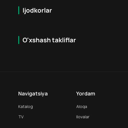
Ijodkorlar
O'xshash takliflar
7.9
16
+
18
+
Hafta Topi
Hafta Topi
Navigatsiya
Yordam
Katalog
Aloqa
TV
Ilovalar