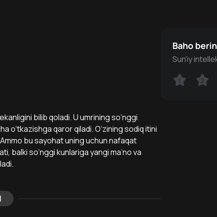
Baho beri
Sun'iy intell
1
1
2
2
anligini bilib qoladi. U umrining so‘nggi
a o‘tkazishga qaror qiladi. O‘zining sodiq itini
di. Ammo bu sayohat uning uchun nafaqat
i, balki so‘nggi kunlariga yangi ma’no va
adi.
l