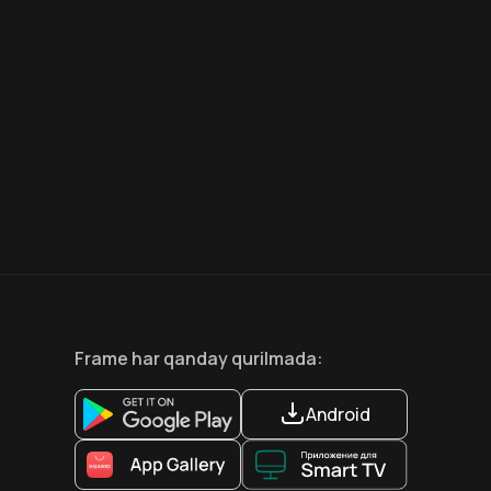
6.6
8.1
12
+
18
+
Hafta Topi
Frame
har qanday qurilmada
:
Android