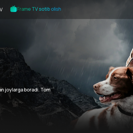
Frame TV sotib olish
V
gan joylarga boradi. Tom