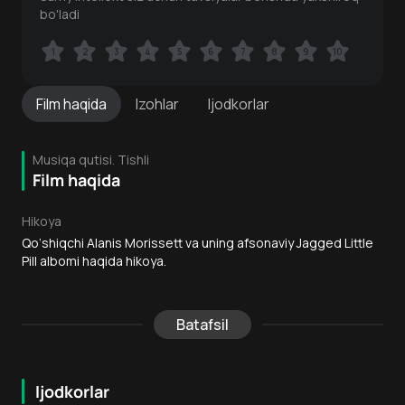
bo'ladi
1
1
2
2
3
3
4
4
5
5
6
6
7
7
8
8
9
9
10
10
Film
haqida
Izohlar
Ijodkorlar
Musiqa qutisi. Tishli
Film haqida
Hikoya
Qo‘shiqchi Alanis Morissett va uning afsonaviy Jagged Little
Pill albomi haqida hikoya.
Batafsil
Ijodkorlar