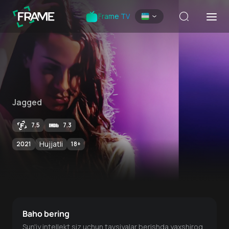
Frame TV
Jagged
7.5
7.3
Hujjatli
2021
18
+
Baho bering
Sun'iy intellekt siz uchun tavsiyalar berishda yaxshiroq