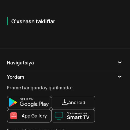
O'xshash takliflar
7.9
8.6
16
+
18
+
Hafta Topi
Hafta Topi
Navigatsiya
Katalog
Yordam
TV
Aloqa
Frame
har qanday qurilmada
:
Ilovalar
Android