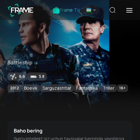
Frame TV
Battleship
6.6
5.8
Boevik
Sarguzashtlar
Fantastika
Triller
2012
16
+
Baho bering
Sun'iy intellekt siz uchun tavsiyalar berishda yaxshiroq