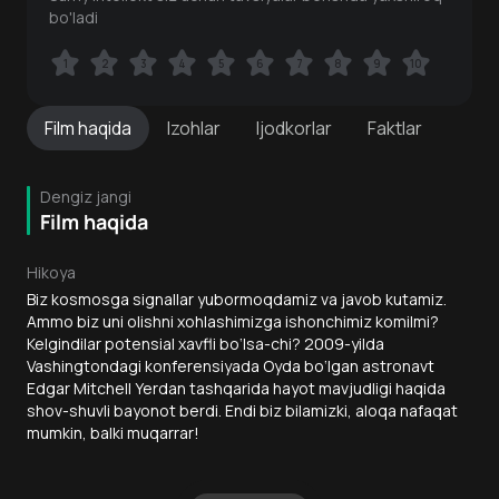
bo'ladi
1
1
2
2
3
3
4
4
5
5
6
6
7
7
8
8
9
9
10
10
Film
haqida
Izohlar
Ijodkorlar
Faktlar
Dengiz jangi
Film haqida
Hikoya
Biz kosmosga signallar yubormoqdamiz va javob kutamiz.
Ammo biz uni olishni xohlashimizga ishonchimiz komilmi?
Kelgindilar potensial xavfli bo‘lsa-chi? 2009-yilda
Vashingtondagi konferensiyada Oyda bo‘lgan astronavt
Edgar Mitchell Yerdan tashqarida hayot mavjudligi haqida
shov-shuvli bayonot berdi. Endi biz bilamizki, aloqa nafaqat
mumkin, balki muqarrar!