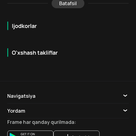
Batafsil
Ijodkorlar
O'xshash takliflar
5.8
7.9
18
+
16
+
Hafta Topi
Navigatsiya
Katalog
Yordam
TV
Aloqa
Frame
har qanday qurilmada
:
Ilovalar