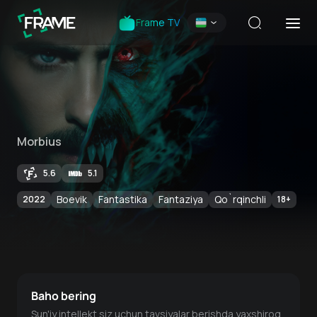
Frame TV
Morbius
5.6
5.1
Boevik
Fantastika
Fantaziya
Qo`rqinchli
2022
18
+
Baho bering
Sun'iy intellekt siz uchun tavsiyalar berishda yaxshiroq