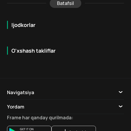
Batafsil
Ijodkorlar
O'xshash takliflar
5.8
7.9
18
+
16
+
Hafta Topi
Navigatsiya
Katalog
Yordam
TV
Aloqa
Frame
har qanday qurilmada
:
Ilovalar