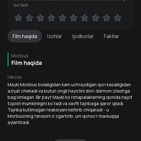
bo'ladi
1
1
2
2
3
3
4
4
5
5
6
6
7
7
8
8
9
9
10
10
Film
haqida
Izohlar
Ijodkorlar
Faktlar
Morbius
Film haqida
Hikoya
Maykl Morbius bolaligidan kam uchraydigan qon kasalligidan
aziyat chekadi va butun ongli hayotini dori-darmon izlashga
bag‘ishlagan. Bir payt Maykl ko‘rshapalaklarning qonida najot
topish mumkinligini ko‘radi va xavfli tajribaga qaror qiladi.
Tajriba kutilmagan reaksiyani keltirib chiqaradi - u
Morbiusning tanasini o‘zgartirib, uni qonxo‘r maxluqqa
aylantiradi.