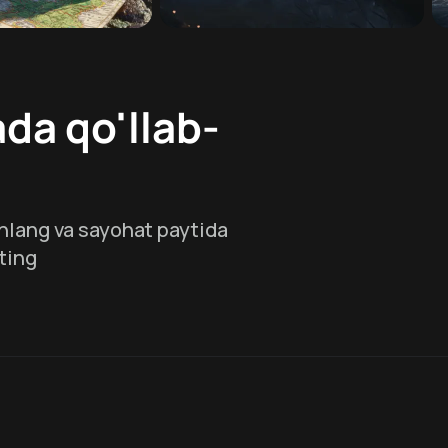
da qo'llab-
hlang va sayohat paytida
ting