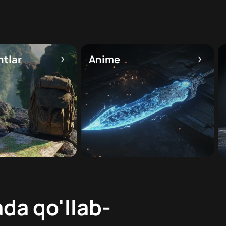
htlar
Anime
da qo'llab-