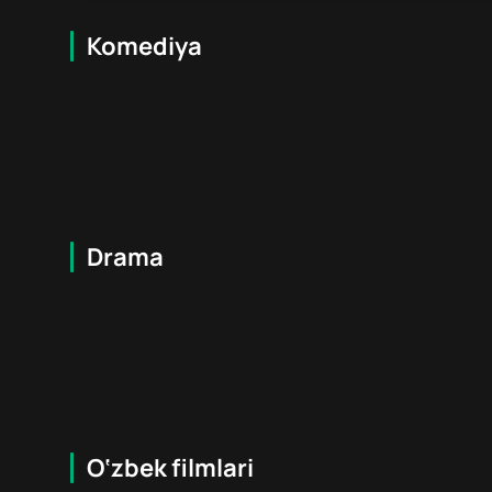
Komediya
6
+
6
+
Drama
12
+
16
+
O‘zbek filmlari
12
+
12
+