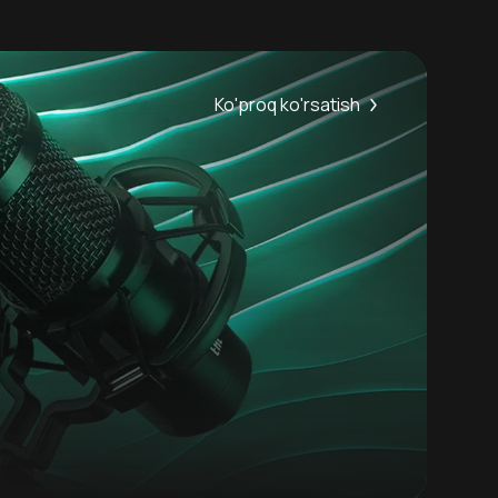
Ko'proq ko'rsatish
6.0
18
+
Hafta Topi