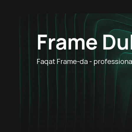
Frame Du
Faqat Frame-da - professional 
8.
18
Hafta Topi