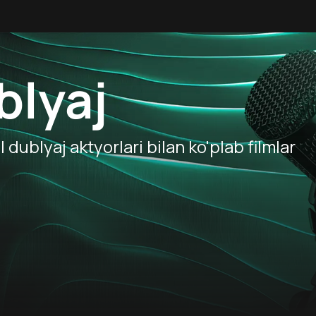
blyaj
dublyaj aktyorlari bilan ko'plab filmlar
0
5.3
+
6
+