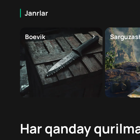
Janrlar
Boevik
Sarguzas
Har qanday qurilma