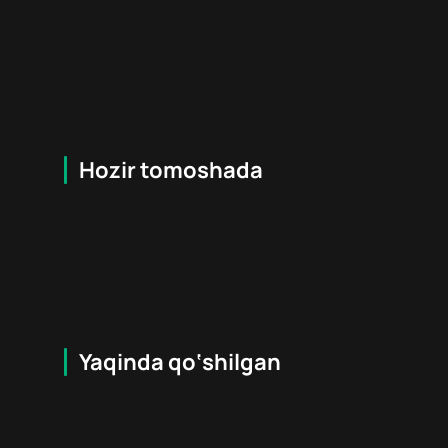
Hozir tomoshada
7.9
16
+
6
+
Hafta Topi
Hafta Topi
Yaqinda qo‘shilgan
8.6
16
+
6
+
Hafta Topi