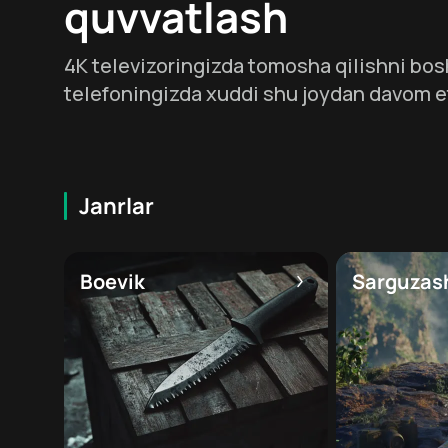
quvvatlash
4K televizoringizda tomosha qilishni bos
telefoningizda xuddi shu joydan davom e
Janrlar
Boevik
Sarguzas