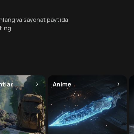
hlang va sayohat paytida
ting
htlar
Anime