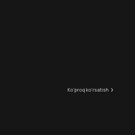
6
+
Hafta Topi
Ko'proq ko'rsatish