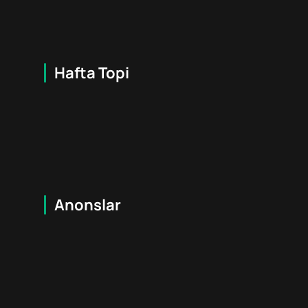
Hafta Topi
8.3
0
+
Hafta Topi
Anonslar
16
+
Tez orada