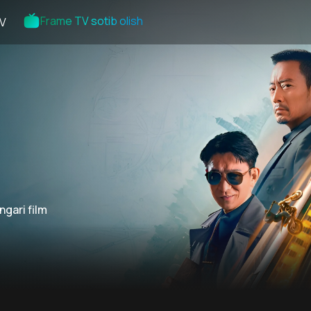
Frame TV sotib olish
V
ngari film