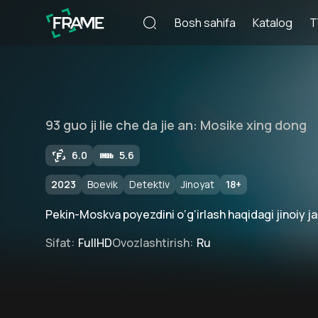
Bosh sahifa
Katalog
T
93 guo ji lie che da jie an: Mosike xing dong
6.0
5.6
2023
Boevik
Detektiv
Jinoyat
18
+
Pekin-Moskva poyezdini o‘g‘irlash haqidagi jinoiy ja
Sifat
:
FullHD
Ovozlashtirish
:
Ru