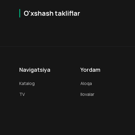
O'xshash takliflar
7.3
18
+
18
+
Hafta Topi
Navigatsiya
Yordam
Katalog
Aloqa
TV
Ilovalar