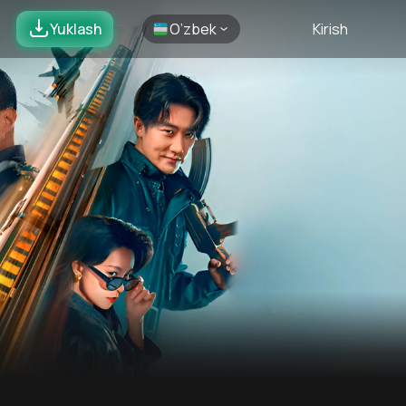
Yuklash
O’zbek
Kirish