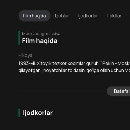
Film
haqida
Izohlar
Ijodkorlar
Faktlar
Moskvadagi missiya
Film haqida
Hikoya
1993-yil. Xitoylik tezkor xodimlar guruhi "Pekin - Mosk
qilayotgan jinoyatchilar to‘dasini qo‘lga olish uchun M
Batafsi
Ijodkorlar