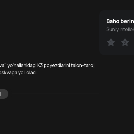
Baho beri
Sun'iy intell
1
1
2
2
va" yo‘nalishidagi K3 poyezdlarini talon-taroj
oskvaga yo‘l oladi.
l