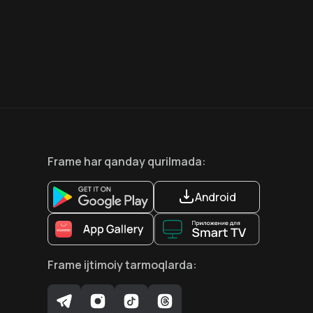
7.9
8.6
18
+
18
+
Hafta Topi
Hafta Topi
Frame
har qanday qurilmada
:
Android
Frame
ijtimoiy tarmoqlarda
: