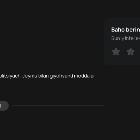
Baho beri
Sun'iy intell
1
1
2
2
 politsiyachi Jeyms bilan giyohvand moddalar
l