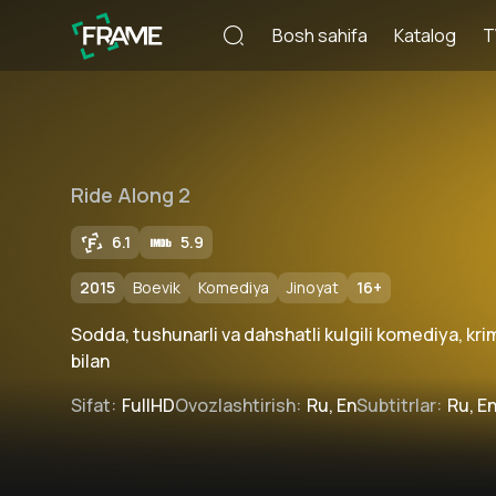
Bosh sahifa
Katalog
T
Ride Along 2
6.1
5.9
2015
Boevik
Komediya
Jinoyat
16
+
Sodda, tushunarli va dahshatli kulgili komediya, krim
bilan
Sifat
:
FullHD
Ovozlashtirish
:
Ru, En
Subtitrlar
:
Ru, E