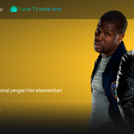
Frame TV sotib olish
V
inal jangari film elementlari
n