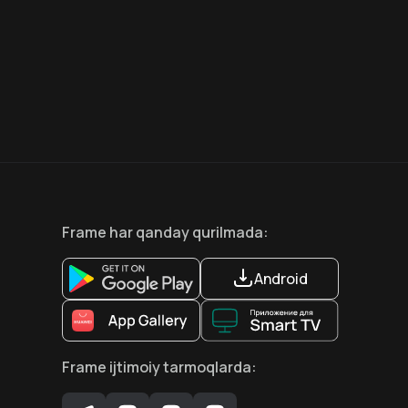
7.5
6.6
18
+
12
+
Hafta Topi
Frame
har qanday qurilmada
:
Android
Frame
ijtimoiy tarmoqlarda
: