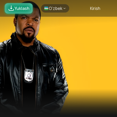
Yuklash
O’zbek
Kirish