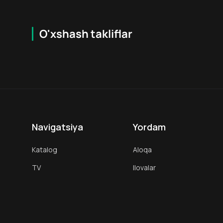
O'xshash takliflar
6.8
18
+
16
+
Hafta Topi
Navigatsiya
Yordam
Katalog
Aloqa
TV
Ilovalar