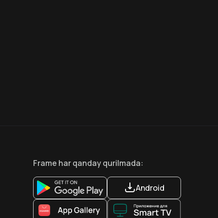
7.5
6.6
18
+
12
+
Hafta Topi
Frame
har qanday qurilmada
:
Android