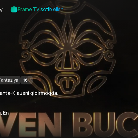
Frame TV sotib olish
V
Fantaziya
16
+
Santa-Klausni qidirmoqda.
, En