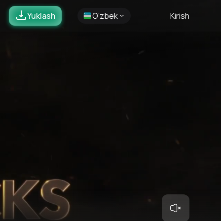
Yuklash
O’zbek
Kirish