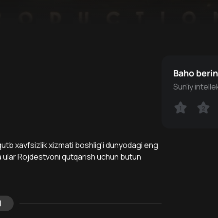
Baho beri
Sun'iy intell
1
1
2
2
y qutb xavfsizlik xizmati boshlig‘i dunyodagi eng
kda ular Rojdestvoni qutqarish uchun butun
l