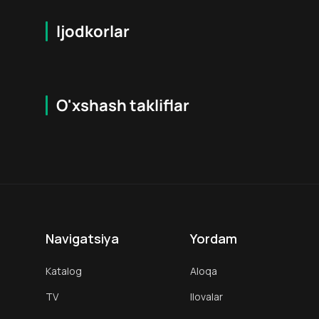
Ijodkorlar
O'xshash takliflar
6.4
18
+
16
+
Hafta Topi
Navigatsiya
Yordam
Katalog
Aloqa
TV
Ilovalar