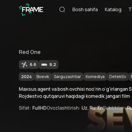
Bosh sahifa
Katalog
T
Red One
6.6
6.2
2024
Boevik
Sarguzashtlar
Komediya
Detektiv
Maxsus agent va bosh ovchisi noo‘rin o‘g‘irlangan 
Rojdestvo qutqaruvi haqidagi komedik jangari film
Sifat
:
FullHD
Ovozlashtirish
:
Uz, Ru, En
Subtitrlar
:
Ru