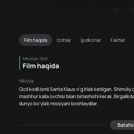
Film
haqida
Izohlar
Ijodkorlar
Faktlar
Missiya: Qizil
Film haqida
Hikoya
Qizil kodli ismli Santa Klaus o‘g‘irlab ketilgan. Shimoli
mashhur kalla ovchisi bilan birlashishi kerak. Birgali
dunyo bo‘ylab missiyani boshlaydilar.
Batafsi