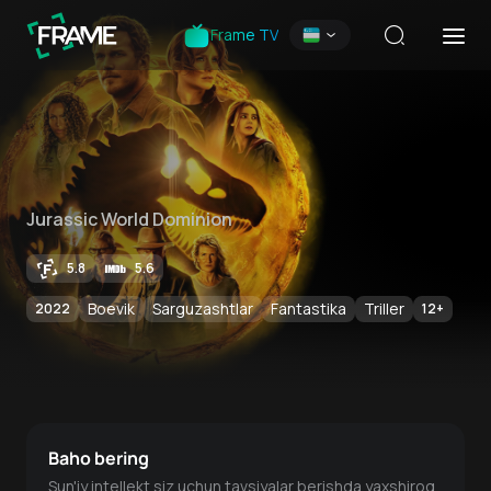
Frame TV
Jurassic World Dominion
5.8
5.6
Boevik
Sarguzashtlar
Fantastika
Triller
2022
12
+
Baho bering
Sun'iy intellekt siz uchun tavsiyalar berishda yaxshiroq