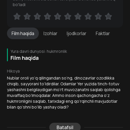
bo'ladi
1
1
2
2
3
3
4
4
5
5
6
6
7
7
8
8
9
9
10
10
Film
haqida
Izohlar
Ijodkorlar
Faktlar
Yura davri dunyosi: hukmronlik
Film haqida
Hikoya
Nublar oroli yo‘q qilingandan so‘ng, dinozavrlar ozodlikka
chiqib, sayyorani to‘ldirdilar. Odamlar Yer yuzida tinch-totuv
yashashni belgilaydigan mo‘rt muvozanatni saqlab qolishga
muvaffaq bo‘lmoqdalar. Ammo inson qachongacha o‘z
hukmronligini saqlab, tarixdagi eng qo‘rqinchli mavjudotlar
bilan qo‘shni bo‘lib yashay oladi?
Batafsil