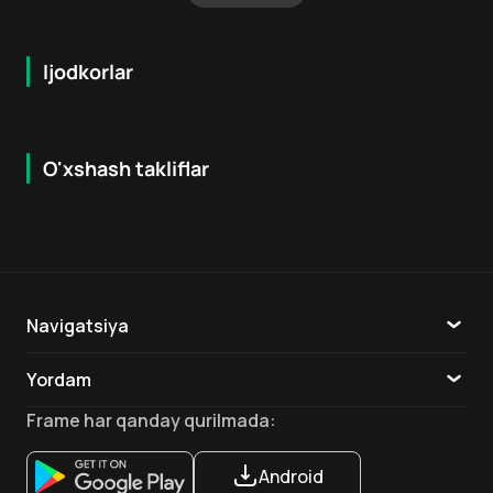
Ijodkorlar
O'xshash takliflar
7.9
8.6
16
+
18
+
Hafta Topi
Hafta Topi
Navigatsiya
Katalog
Yordam
TV
Aloqa
Frame
har qanday qurilmada
:
Ilovalar
Android