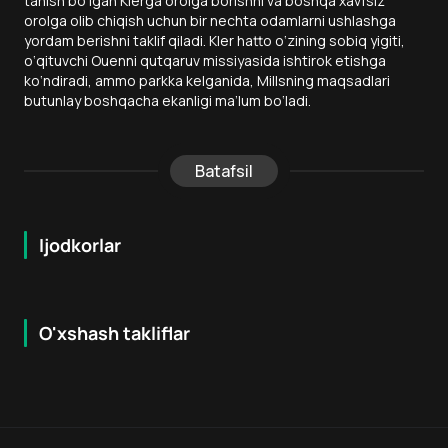
tanish bo‘lgan Klerga orolga borishni va boshqa xavfsiz
orolga olib chiqish uchun bir nechta odamlarni ushlashga
yordam berishni taklif qiladi. Kler hatto o‘zining sobiq yigiti,
o‘qituvchi Ouenni qutqaruv missiyasida ishtirok etishga
ko‘ndiradi, ammo parkka kelganida, Millsning maqsadlari
butunlay boshqacha ekanligi ma’lum bo‘ladi.
Batafsil
Ijodkorlar
O'xshash takliflar
7.9
8.6
16
+
18
+
Hafta Topi
Hafta Topi