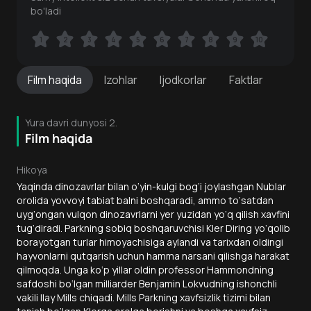
bo'ladi
1
1
2
2
3
3
4
4
5
5
6
6
7
7
8
8
9
9
10
10
Film
haqida
Izohlar
Ijodkorlar
Faktlar
Yura davri dunyosi 2.
Film haqida
Hikoya
Yaqinda dinozavrlar bilan o‘yin-kulgi bog‘i joylashgan Nublar
orolida yovvoyi tabiat balni boshqaradi, ammo to‘satdan
uyg‘ongan vulqon dinozavrlarni yer yuzidan yo‘q qilish xavfini
tug‘diradi. Parkning sobiq boshqaruvchisi Kler Diring yo‘qolib
borayotgan turlar himoyachisiga aylandi va tarixdan oldingi
hayvonlarni qutqarish uchun hamma narsani qilishga harakat
qilmoqda. Unga ko‘p yillar oldin professor Hammondning
safdoshi bo‘lgan milliarder Benjamin Lokvudning ishonchli
vakili Ilay Mills chiqadi. Mills Parkning xavfsizlik tizimi bilan