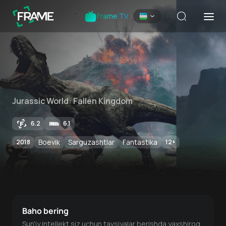
Frame TV
Jurassic World: Fallen Kingdom
6.2
6.1
Boevik
Sarguzashtlar
Fantastika
2018
12
+
Baho bering
Sun'iy intellekt siz uchun tavsiyalar berishda yaxshiroq