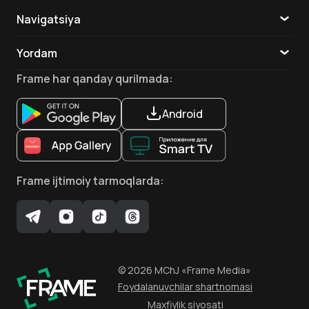
Navigatsiya
Katalog
Yordam
TV
Aloqa
Frame
har qanday qurilmada
:
Ilovalar
Android
Frame
ijtimoiy tarmoqlarda
:
©
2026
MChJ
«Frame Media»
Foydalanuvchilar shartnomasi
Maxfiylik siyosati