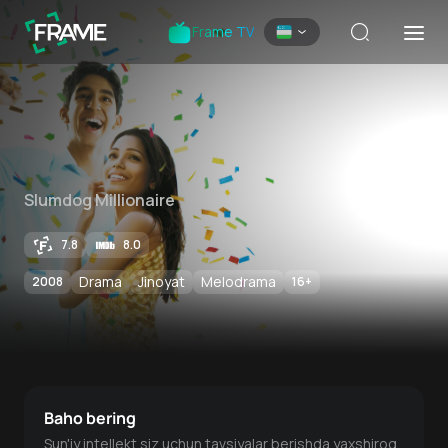
Frame TV
Slumdog Millionaire
7.8
8.0
Drama
Jinoyat
Melodrama
2008
16
+
Baho bering
Sun'iy intellekt siz uchun tavsiyalar berishda yaxshiroq