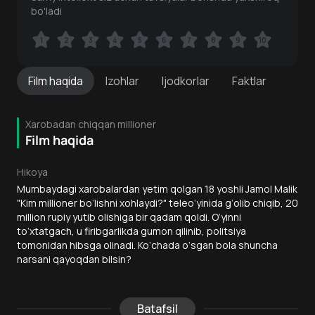
bo'ladi
1
1
2
2
3
3
4
4
5
5
6
6
7
7
8
8
9
9
10
10
Film
haqida
Izohlar
Ijodkorlar
Faktlar
Xarobadan chiqqan millioner
Film haqida
Hikoya
Mumbaydagi xarobalardan yetim qolgan 18 yoshli Jamol Malik
"Kim millioner bo‘lishni xohlaydi?" teleo‘yinida g‘olib chiqib, 20
million rupiy yutib olishiga bir qadam qoldi. O‘yinni
to‘xtatgach, u firibgarlikda gumon qilinib, politsiya
tomonidan hibsga olinadi. Ko‘chada o‘sgan bola shuncha
narsani qayoqdan bilsin?
Batafsil