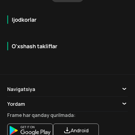
Ijodkorlar
O'xshash takliflar
12
+
16
+
Navigatsiya
Katalog
Yordam
TV
Aloqa
Frame
har qanday qurilmada
:
Ilovalar
Android