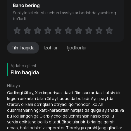
Baho bering
Sun'iy intellekt siz uchun tavsiyalar berishda yaxshiroq
bo'ladi
1
1
2
2
3
3
4
4
5
5
6
6
7
7
8
8
9
9
10
10
Film
haqida
Izohlar
Ijodkorlar
Ajdaho qilichi
Film haqida
Hikoya
Qadimgi Xitoy, Xan imperiyasi davri. Rim sarkardasi Lutsiy bir
legion askarlari bilan Xitoy hududida bo‘ladi. Ayni paytda
G‘arbiy o‘lkani qo‘riqlash otryadi qo‘mondoni Xo An
dushmanlarining xatti-harakatlari natijasida qulga aylanadi. Va
bu ikki jangchiga G‘arbiy cho‘lda uchrashish nasib etdi, u
yerda epik jang bo‘lib o‘tadi. Biroq ular bir-birlariga qarshi
emas, balki ochko‘z imperator Tiberiyga qarshi jang qiladilar.