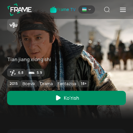
Frame TV
Tian jiang xiong shi
6.8
5.9
Boevik
Drama
Fantaziya
2015
18
+
Ko'rish