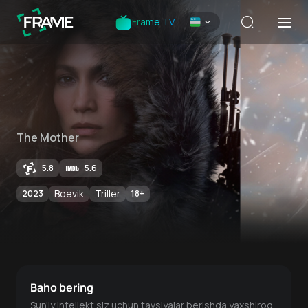
Frame TV
The Mother
5.8
5.6
Boevik
Triller
2023
18
+
Baho bering
Sun'iy intellekt siz uchun tavsiyalar berishda yaxshiroq