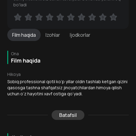
bo'ladi
1
1
2
2
3
3
4
4
5
5
6
6
7
7
8
8
9
9
10
10
Film
haqida
Izohlar
Ijodkorlar
Ona
Film haqida
Hikoya
Sobiq professional qotil ko‘p yillar oldin tashlab ketgan qizini
qasosga tashna shafqatsiz jinoyatchilardan himoya qilish
uchun o‘z hayotini xavf ostiga qo‘yadi.
Batafsil