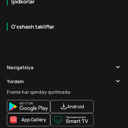
Ijodkorlar
O'xshash takliflar
6.1
7.0
18
+
16
+
Navigatsiya
Katalog
Yordam
TV
Aloqa
Frame
har qanday qurilmada
:
Ilovalar
Android