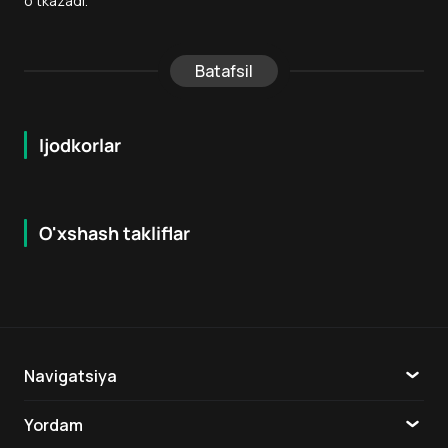
o‘tkazadi.
Batafsil
Ijodkorlar
O'xshash takliflar
6.4
8.1
18
+
18
+
Navigatsiya
Katalog
Yordam
TV