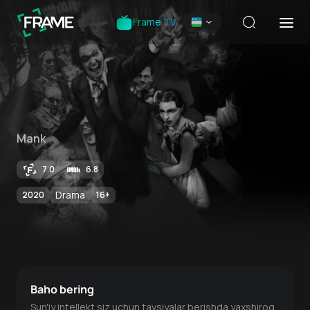
Frame TV
Mank
7.0
6.8
Drama
2020
16
+
Baho bering
Sun'iy intellekt siz uchun tavsiyalar berishda yaxshiroq