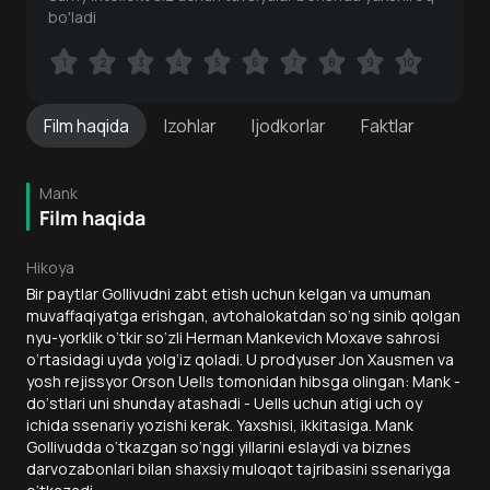
bo'ladi
1
1
2
2
3
3
4
4
5
5
6
6
7
7
8
8
9
9
10
10
Film
haqida
Izohlar
Ijodkorlar
Faktlar
Mank
Film haqida
Hikoya
Bir paytlar Gollivudni zabt etish uchun kelgan va umuman
muvaffaqiyatga erishgan, avtohalokatdan so‘ng sinib qolgan
nyu-yorklik o‘tkir so‘zli Herman Mankevich Moxave sahrosi
o‘rtasidagi uyda yolg‘iz qoladi. U prodyuser Jon Xausmen va
yosh rejissyor Orson Uells tomonidan hibsga olingan: Mank -
do‘stlari uni shunday atashadi - Uells uchun atigi uch oy
ichida ssenariy yozishi kerak. Yaxshisi, ikkitasiga. Mank
Gollivudda o‘tkazgan so‘nggi yillarini eslaydi va biznes
darvozabonlari bilan shaxsiy muloqot tajribasini ssenariyga