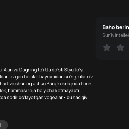
Baho beri
Sun'iy intell
1
1
2
2
, Alan va Dagning to‘rtta do‘sti Styu to‘yi
dan ozgan bolalar bayramidan so‘ng, ular o‘z
ilishadi va shuning uchun Bangkokda juda tinch
idek, hammasi reja bo‘yicha ketmayapti...
a sodir bo‘layotgan voqealar - bu haqiqiy
l