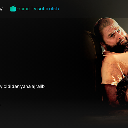
Frame TV sotib olish
V
y oldidan yana ajralib
n