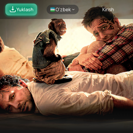
Yuklash
O’zbek
Kirish