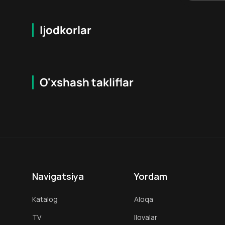
Ijodkorlar
O'xshash takliflar
16
+
18
+
Navigatsiya
Yordam
Katalog
Aloqa
TV
Ilovalar