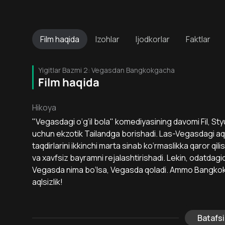
Film
haqida
Izohlar
Ijodkorlar
Faktlar
Yigitlar Bazmi 2: Vegasdan Bangkokgacha
Film haqida
Hikoya
"Vegasdagi o‘g‘il bola" komediyasining davomi Fil, Styu
uchun ekzotik Tailandga borishadi. Las-Vegasdagi aql
taqdirlarini ikkinchi marta sinab ko‘rmaslikka qaror q
va xavfsiz bayramni rejalashtirishadi. Lekin, odatdag
Vegasda nima bo‘lsa, Vegasda qoladi. Ammo Bangkokd
aqlsizlik!
Batafsi