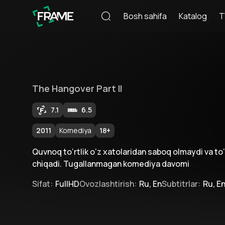
Bosh sahifa
Katalog
T
The Hangover Part II
7.1
6.5
2011
Komediya
18
+
Quvnoq to‘rtlik o‘z xatolaridan saboq olmaydi va to‘
chiqadi. Tugallanmagan komediya davomi
Sifat
:
FullHD
Ovozlashtirish
:
Ru, En
Subtitrlar
:
Ru, E