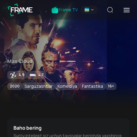
Frame TV
Max Cloud
4.9
4.7
Sarguzashtlar
Komediya
Fantastika
2020
16
+
Baho bering
Sun'iy intellekt siz uchun tavsiyalar berishda yaxshiroq