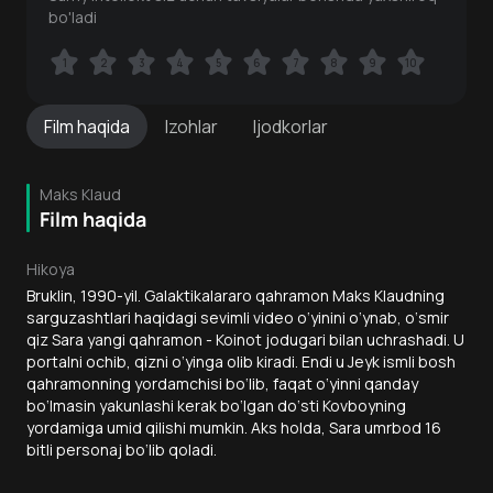
bo'ladi
1
1
2
2
3
3
4
4
5
5
6
6
7
7
8
8
9
9
10
10
Film
haqida
Izohlar
Ijodkorlar
Maks Klaud
Film haqida
Hikoya
Bruklin, 1990-yil. Galaktikalararo qahramon Maks Klaudning
sarguzashtlari haqidagi sevimli video o‘yinini o‘ynab, o‘smir
qiz Sara yangi qahramon - Koinot jodugari bilan uchrashadi. U
portalni ochib, qizni o‘yinga olib kiradi. Endi u Jeyk ismli bosh
qahramonning yordamchisi bo‘lib, faqat o‘yinni qanday
bo‘lmasin yakunlashi kerak bo‘lgan do‘sti Kovboyning
yordamiga umid qilishi mumkin. Aks holda, Sara umrbod 16
bitli personaj bo‘lib qoladi.