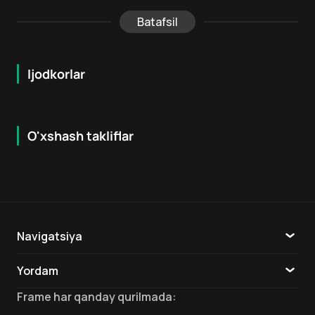
Batafsil
Ijodkorlar
O'xshash takliflar
7.9
8.6
16
+
18
+
Hafta Topi
Hafta Topi
Navigatsiya
Katalog
Yordam
TV
Aloqa
Frame
har qanday qurilmada
: