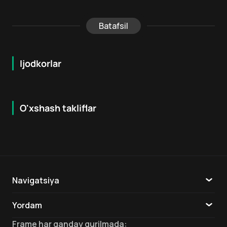
Batafsil
Ijodkorlar
O'xshash takliflar
5.7
7.9
18
+
16
+
Hafta Topi
Navigatsiya
Katalog
Yordam
TV
Aloqa
Frame
har qanday qurilmada
: