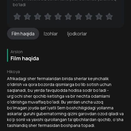
bo'ladi
1
1
2
2
3
3
4
4
5
5
6
6
7
7
8
8
9
9
10
10
Film
haqida
Izohlar
Ijodkorlar
Arslon
Film haqida
Hikoya
Afrikadagi sher fermalaridan birida sherlar keyinchalik
o‘ldirish va qora bozorda qismlarga bo‘lib sotish uchun
saqlanadi, bu yerda favqulodda hodisa sodir bo‘ladi -
urg‘ochi sher qochib ketishga va bir nechta odamlarni
o‘ldirishga muvaffaq bo‘ladi. Bu yerdan uncha uzoq
bo‘lmagan joyda qat’iyatli Sem boshchiligidagi yollanma
askarlar guruhi gubernatorning qizini garovdan ozod qiladi va
ko‘p sonli va yaxshi qurollangan ta’qibchilardan qochib, o‘sha
tashlandiq sher fermasidan boshpana topadi.