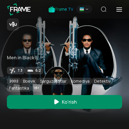
Frame TV
Men in Black II
7.3
6.2
Boevik
Sarguzashtlar
Komediya
Detektiv
2002
Fantastika
18
+
Ko'rish