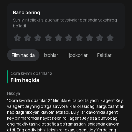
Baho bering
Sun'iy intellekt siz uchun tavsiyalar berishda yaxshiroq
bo'ladi
1
1
2
2
3
3
4
4
5
5
6
6
7
7
8
8
9
9
10
10
Film
haqida
Izohlar
Ijodkorlar
Faktlar
Qora kiyimli odamlar 2
Film haqida
Hikoya
"Qora kiyimli odamlar 2" filmi ikki elita politsiyachi - agent Key
va agent Jeyning o‘zga sayyoraliklar orasidagi sarguzashtlari
haqidagi hikoyani davom ettiradi. Bu yillar davomida agent
Key bir maromda hayot kechirdi, agent Jey esa dunyodagi
eng maxfiy tashkilot safida qo‘rqmasdan ishlashda davom
etdi. Eng oddiy ishni tekshirar ekan, agent Jey Yerda eng