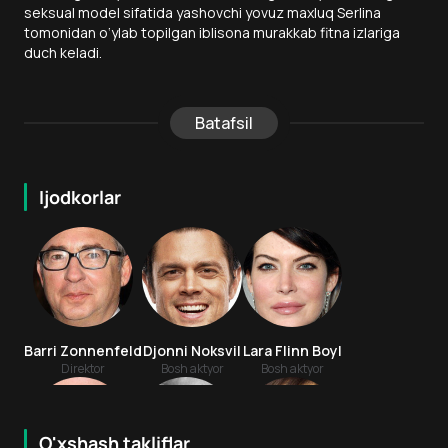
seksual model sifatida yashovchi yovuz maxluq Serlina
tomonidan o‘ylab topilgan iblisona murakkab fitna izlariga
duch keladi.
Batafsil
Ijodkorlar
Barri Zonnenfeld
Djonni Noksvil
Lara Flinn Boyl
Direktor
Bosh aktyor
Bosh aktyor
O'xshash takliflar
5.8
6.9