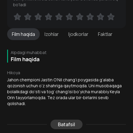
bo'ladi
1
1
2
2
3
3
4
4
5
5
6
6
7
7
8
8
9
9
10
10
Film
haqida
Izohlar
Ijodkorlar
Faktlar
Alpdagi muhabbat
Film haqida
Hikoya
Jahon chempioni Jastin O‘Nil chang‘i poygasida g‘alaba
qozonish uchun o‘z shahriga qaytmoqda. Uni musobaqaga
bolalikdagi do‘sti va tog‘ chang‘isi bo‘yicha murabbiy Keyla
Grin tayyorlamoqda. Tez orada ular bir-birlarini sevib
qolishadi.
Batafsil