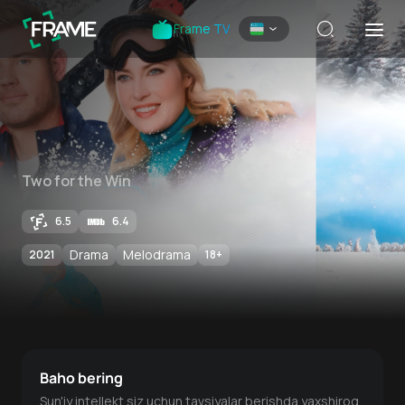
Frame TV
Two for the Win
6.5
6.4
Drama
Melodrama
2021
18
+
Baho bering
Sun'iy intellekt siz uchun tavsiyalar berishda yaxshiroq