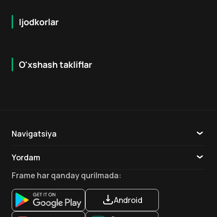
Ijodkorlar
O'xshash takliflar
7.8
7.9
18
+
16
+
Hafta Topi
Navigatsiya
Katalog
Yordam
TV
Aloqa
Frame
har qanday qurilmada
:
Ilovalar
Android