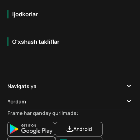
Ijodkorlar
O'xshash takliflar
8.7
7.9
18
+
16
+
Hafta Topi
Navigatsiya
Katalog
Yordam
TV
Aloqa
Frame
har qanday qurilmada
:
Ilovalar
Android