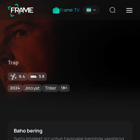
Frame TV
Trap
6.4
5.8
Jinoyat
Triller
2024
18
+
Baho bering
Sun'iy intellekt siz uchun tavsiyalar berishda yaxshiroq