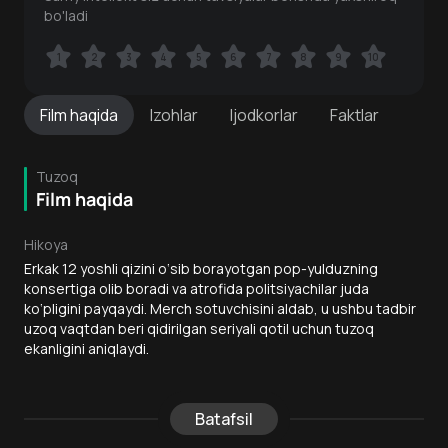
bo'ladi
1
1
2
2
3
3
4
4
5
5
6
6
7
7
8
8
9
9
10
10
Film
haqida
Izohlar
Ijodkorlar
Faktlar
Tuzoq
Film haqida
Hikoya
Erkak 12 yoshli qizini o‘sib borayotgan pop-yulduzning
konsertiga olib boradi va atrofida politsiyachilar juda
ko‘pligini payqaydi. Merch sotuvchisini aldab, u ushbu tadbir
uzoq vaqtdan beri qidirilgan seriyali qotil uchun tuzoq
ekanligini aniqlaydi.
Batafsil