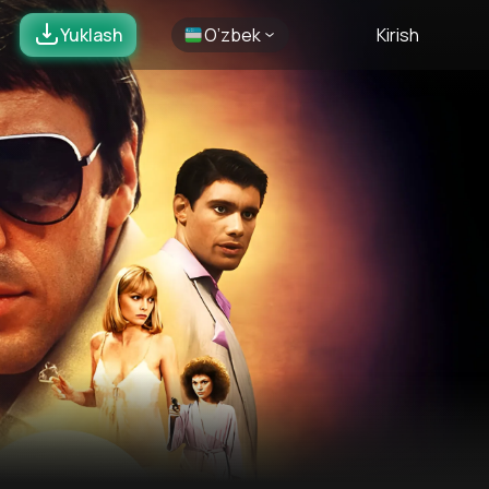
Yuklash
O’zbek
Kirish