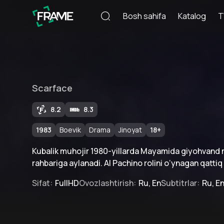
Bosh sahifa
Katalog
T
Scarface
8.2
8.3
1983
Boevik
Drama
Jinoyat
18
+
Kubalik muhojir 1980-yillarda Mayamida giyohvand
rahbariga aylanadi. Al Pachino rolini o‘ynagan qatti
Sifat
:
FullHD
Ovozlashtirish
:
Ru, En
Subtitrlar
:
Ru, E