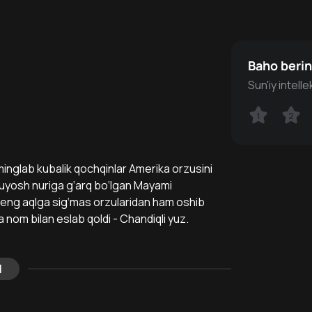
Baho beri
Sun'iy intell
1
1
2
2
minglab kubalik qochqinlar Amerika orzusini
i quyosh nuriga g‘arq bo‘lgan Mayami
ng eng aqlga sig‘mas orzularidan ham oshib
 nom bilan eslab qoldi - Chandiqli yuz.
l