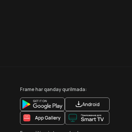
7.5
6.6
18
+
12
+
Hafta Topi
Frame
har qanday qurilmada
:
Android