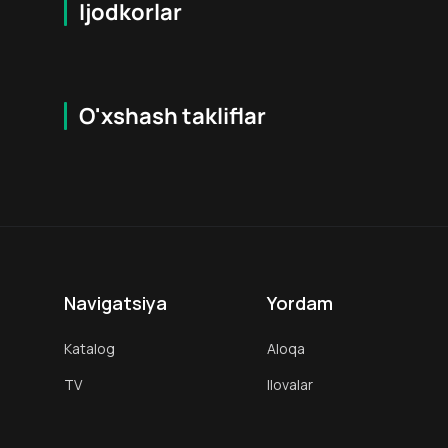
Ijodkorlar
O'xshash takliflar
2.8
18
+
16
+
Hafta Topi
Navigatsiya
Yordam
Katalog
Aloqa
TV
Ilovalar