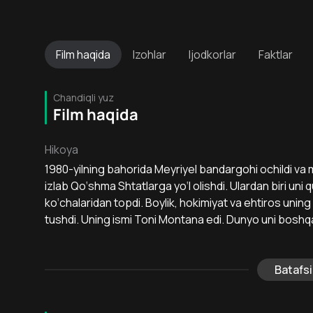
Film
haqida
Izohlar
Ijodkorlar
Faktlar
Chandiqli yuz
Film haqida
Hikoya
1980-yilning bahorida Meyriyel bandargohi ochildi va 
izlab Qo‘shma Shtatlarga yo‘l olishdi. Ulardan biri un
ko‘chalaridan topdi. Boylik, hokimiyat va ehtiros uni
tushdi. Uning ismi Toni Montana edi. Dunyo uni boshqa
Batafsi