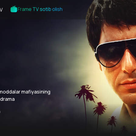
Frame TV sotib olish
V
 moddalar mafiyasining
q drama
n