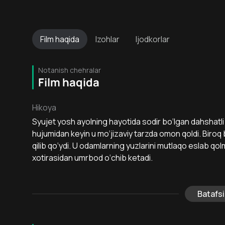
Film
haqida
Izohlar
Ijodkorlar
Notanish chehralar
Film haqida
Hikoya
Syujet yosh ayolning hayotida sodir bo‘lgan dahshatli 
hujumidan keyin u mo‘jizaviy tarzda omon qoldi. Biroq 
qilib qo‘ydi. U odamlarning yuzlarini mutlaqo eslab qolm
xotirasidan umrbod o‘chib ketadi.
Batafsi