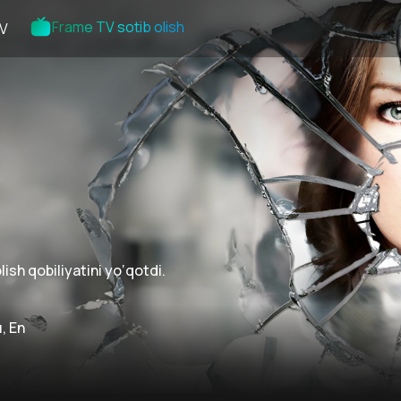
Frame TV sotib olish
V
sh qobiliyatini yo‘qotdi.
, En