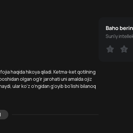
Baho beri
Sun'iy intell
1
1
2
2
fojia haqida hikoya qiladi. Ketma-ket qotilning
boshidan olgan og‘ir jarohati uni amalda ojiz
aydi, ular ko‘z o‘ngidan g‘oyib bo‘lishi bilanoq
l