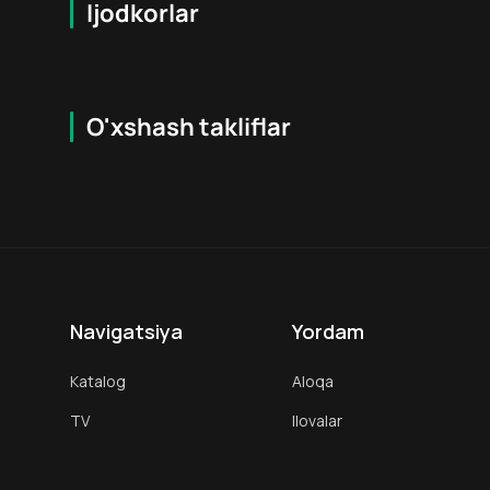
Ijodkorlar
O'xshash takliflar
7.9
16
+
18
+
Hafta Topi
Hafta Topi
Navigatsiya
Yordam
Katalog
Aloqa
TV
Ilovalar