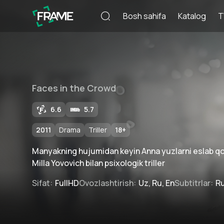
Bosh sahifa
Katalog
T
Faces in the Crowd
6.6
5.7
2011
Drama
Triller
18
+
Manyakning hujumidan keyin Anna yuzlarni eslab qoli
Milla Yovovich bilan psixologik triller
Sifat
:
FullHD
Ovozlashtirish
:
Uz, Ru, En
Subtitrlar
:
Ru