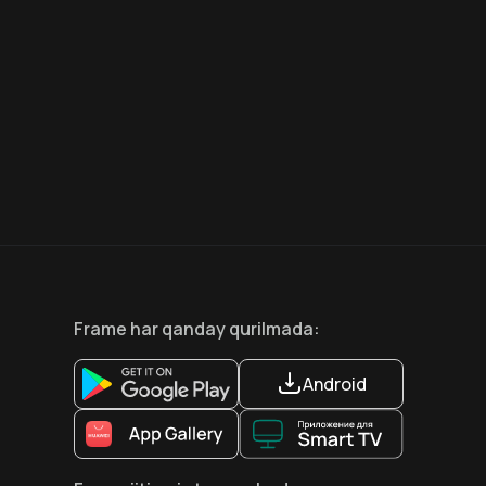
6.6
8.1
12
+
18
+
Hafta Topi
Hafta Topi
Frame
har qanday qurilmada
:
Android