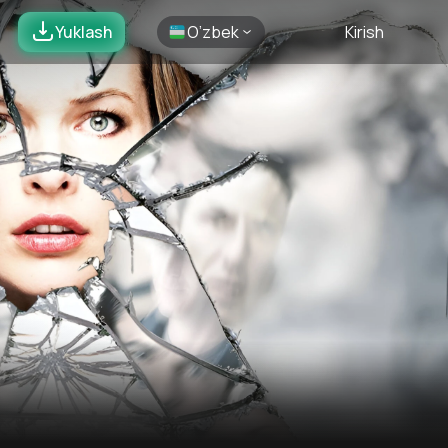
Yuklash
O’zbek
Kirish