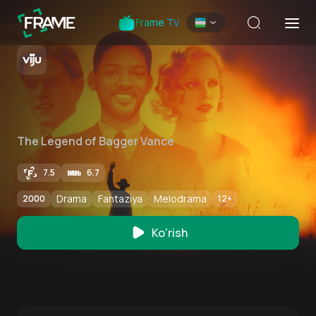
Frame TV
The Legend of Bagger Vance
7.5
6.7
Drama
Fantaziya
Melodrama
2000
12
+
Ko'rish