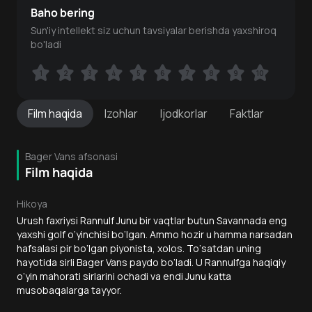
Baho bering
Sun'iy intellekt siz uchun tavsiyalar berishda yaxshiroq
bo'ladi
1
1
2
2
3
3
4
4
5
5
6
6
7
7
8
8
9
9
10
10
Film
haqida
Izohlar
Ijodkorlar
Faktlar
Bager Vans afsonasi
Film haqida
Hikoya
Urush faxriysi Rannulf Junu bir vaqtlar butun Savannada eng
yaxshi golf o‘yinchisi bo‘lgan. Ammo hozir u hamma narsadan
hafsalasi pir bo‘lgan piyonista, xolos. To‘satdan uning
hayotida sirli Bager Vans paydo bo‘ladi. U Rannulfga haqiqiy
o‘yin mahorati sirlarini ochadi va endi Junu katta
musobaqalarga tayyor.