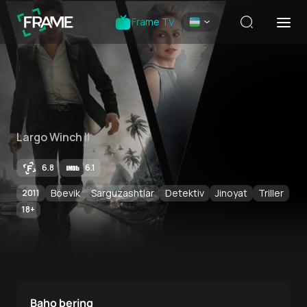
Frame TV
Largo Winch II
6.8
6.1
Boevik
Sarguzashtlar
Detektiv
Jinoyat
Triller
2011
18
+
Baho bering