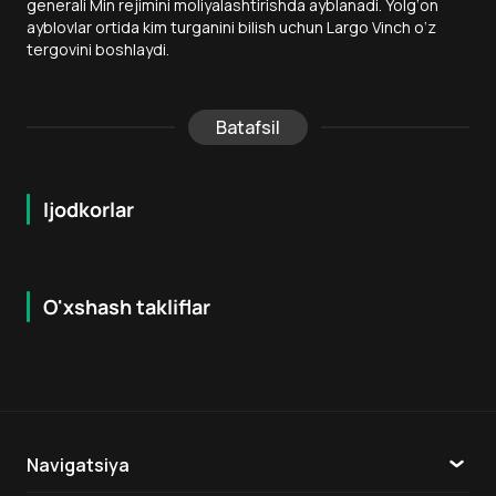
generali Min rejimini moliyalashtirishda ayblanadi. Yolg‘on
ayblovlar ortida kim turganini bilish uchun Largo Vinch o‘z
tergovini boshlaydi.
Batafsil
Ijodkorlar
O'xshash takliflar
7.9
8.6
16
+
18
+
Hafta Topi
Hafta Topi
Navigatsiya