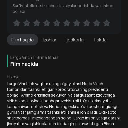
Sun'iy intellekt siz uchun tavsiyalar berishda yaxshiroq
bo'ladi
1
1
2
2
3
3
4
4
5
5
6
6
7
7
8
8
9
9
10
10
Film
haqida
Izohlar
Ijodkorlar
Faktlar
Largo Vinch II: Birma fitnasi
Film haqida
Hikoya
Largo Vinch bir vaqtlar uning o‘gay otasi Nerio Vinch
tomonidan tashkil etilgan korporatsiyaning prezidenti
bo‘ladi. Ammo erkinlikni sevuvchi va sarguzasht izlovchiga
yirik biznes loyihasi boshqaruvchisi roli to‘g‘ri kelmaydi. U
kompaniyani sotish va Nerioning eski do‘sti boshchiligidagi
gumanitar jamg‘arma tashkil etilishini e’lon qiladi. Oldi-sotdi
shartnomasi imzolangandan so‘ng, Largo insoniyatga qarshi
jinoyatlar va qishloqlardan birida qirg‘in uyushtirgan Birma