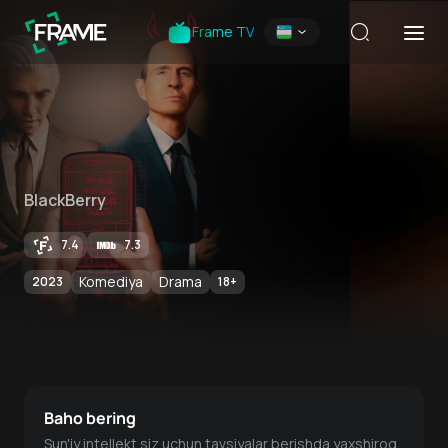
Frame TV
BlackBerry
7.4
7.3
Komediya
Drama
2023
18
+
Baho bering
Sun'iy intellekt siz uchun tavsiyalar berishda yaxshiroq