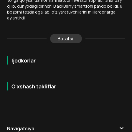
yo‘lga qo‘ysa, darhol manfaatdor investor topiladi. Shunday
qilib, dunyodagi birinchi BlackBerry smartfoni paydo bo‘ldi, u
bozorni tezda egallab, o‘z yaratuvchilarini milliarderlarga
aylantirdi.
Batafsil
Ijodkorlar
O'xshash takliflar
7.9
8.6
16
+
18
+
Hafta Topi
Hafta Topi
Navigatsiya