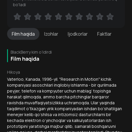
bo'ladi
1
1
2
2
3
3
4
4
5
5
6
6
7
7
8
8
9
9
10
10
Film
haqida
Izohlar
Ijodkorlar
Faktlar
BlackBerry kim o‘ldirdi
Film haqida
Hikoya
Vaterloo, Kanada, 1996-yil. "Research in Motion" kichik
kompaniyasi asoschilari inqilobiy ishlanma - bir qurilmada
peyjer, telefon va kompyuter uchun mablag‘ topishga
harakat qilmoqda, ammo barcha pitchinglar barqaror
ravishda muvaffaqiyatsizlikka uchramoqda. Ular yaqinda
taqdimot o‘tkazgan yirik kompaniyadan ishdan bo‘shatilgan
menejer kelib qo‘shilsa va intizomsiz dasturchilarni bir
kechada elektron o‘yinchoqlar va kalkulyatorlardan ish
prototipini yaratishga majbur qilib, samarali boshqaruvni