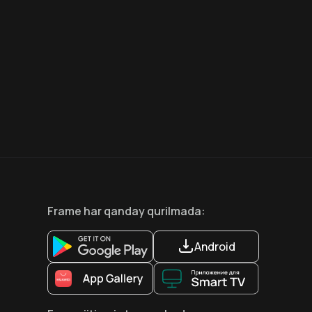
6.6
8.1
12
+
18
+
Hafta Topi
Hafta Topi
Frame
har qanday qurilmada
:
Android