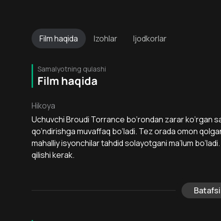
Film
haqida
Izohlar
Ijodkorlar
Samalyotning qulashi
Film haqida
Hikoya
Uchuvchi Broudi Torrance bo‘rondan zarar ko‘rgan s
qo‘ndirishga muvaffaq bo‘ladi. Tez orada omon qolgan
mahalliy isyonchilar tahdid solayotgani ma’lum bo‘la
qilishi kerak.
Batafsi