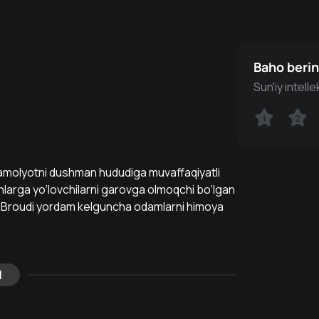
Baho beri
Sun'iy intell
1
1
2
2
amolyotni dushman hududiga muvaffaqiyatli
larga yo‘lovchilarni garovga olmoqchi bo‘lgan
di. Broudi yordam kelguncha odamlarni himoya
l