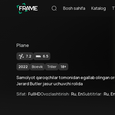
Bosh sahifa
Katalog
T
Plane
7.2
6.5
2022
Boevik
Triller
18
+
Samolyot qaroqchilar tomonidan egallab olingan o
Jerard Butler jasur uchuvchi rolida
Sifat
:
FullHD
Ovozlashtirish
:
Ru, En
Subtitrlar
:
Ru, E