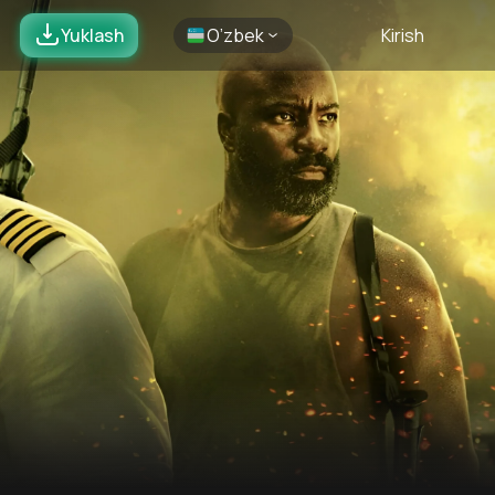
Yuklash
O’zbek
Kirish