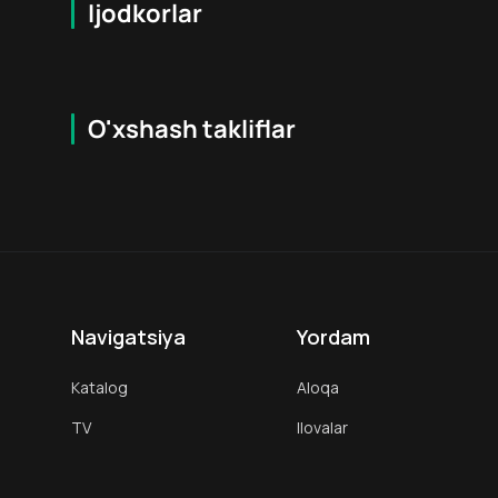
Ijodkorlar
O'xshash takliflar
7.9
16
+
18
+
Hafta Topi
Hafta Topi
Navigatsiya
Yordam
Katalog
Aloqa
TV
Ilovalar