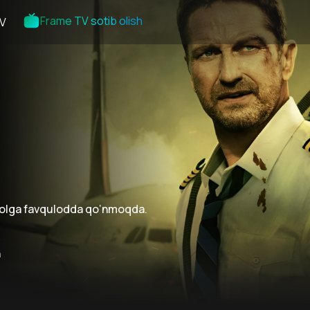
Frame TV sotib olish
V
rolga favqulodda qo‘nmoqda.
n