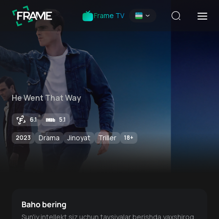
Frame TV
He Went That Way
6.1
5.1
Drama
Jinoyat
Triller
2023
18
+
Baho bering
Sun'iy intellekt siz uchun tavsiyalar berishda yaxshiroq