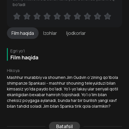
bo'ladi
1
1
2
2
3
3
4
4
5
5
6
6
7
7
8
8
9
9
10
10
Film
haqida
Izohlar
Ijodkorlar
Egri yo'l
Film haqida
Hikoya
Mashhur murabbiy va shoumen Jim Gudvin o‘zining qo‘lbola
shimpanze Spankasi - mashhur shouning teleyulduzi bilan
kimsasiz yo‘lda paydo bo‘ladi. Yo‘l-yo‘lakay ular seriyali qotil
ekanligidan bexabar hamroh topishadi. Yo‘l o‘lim bilan
cheksiz poygaga aylanadi, bunda har bir burilish yangi xavf
bilan tahdid soladi. Jim bilan Spanka tirik qola olarmikin?
Batafsil