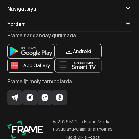
Navigatsiya
Katalog
Yordam
TV
Aloqa
Frame
har qanday qurilmada
:
Ilovalar
Android
Frame
ijtimoiy tarmoqlarda
:
©
2026
MChJ
«Frame Media»
Foydalanuvchilar shartnomasi
Maxfiylik siyosati