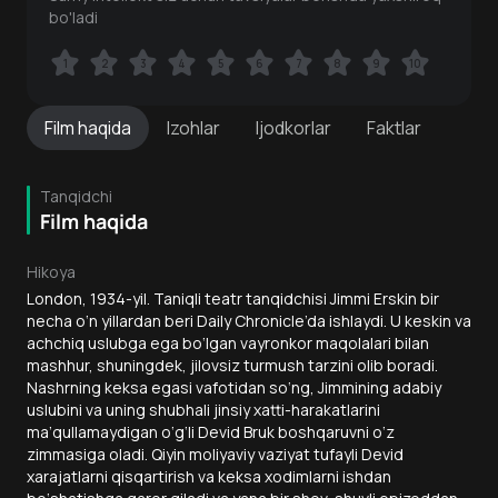
bo'ladi
1
1
2
2
3
3
4
4
5
5
6
6
7
7
8
8
9
9
10
10
Film
haqida
Izohlar
Ijodkorlar
Faktlar
Tanqidchi
Film haqida
Hikoya
London, 1934-yil. Taniqli teatr tanqidchisi Jimmi Erskin bir
necha o‘n yillardan beri Daily Chronicle’da ishlaydi. U keskin va
achchiq uslubga ega bo‘lgan vayronkor maqolalari bilan
mashhur, shuningdek, jilovsiz turmush tarzini olib boradi.
Nashrning keksa egasi vafotidan so‘ng, Jimmining adabiy
uslubini va uning shubhali jinsiy xatti-harakatlarini
ma’qullamaydigan o‘g‘li Devid Bruk boshqaruvni o‘z
zimmasiga oladi. Qiyin moliyaviy vaziyat tufayli Devid
xarajatlarni qisqartirish va keksa xodimlarni ishdan