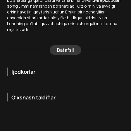
bo‘shatishga qaror qiladi va yana bir shov-shuvli epizoddan
so‘ng Jimmi ham ishdan bo‘shatiladi. O‘z o‘rnini va avvalgi
erkin hayotini qaytarish uchun Erskin bir necha yillar
davomida sharhlarda salbiy fikr bildirgan aktrisa Nina
Lendning qo‘llab-quvvatlashiga erishish orqali makkorona
reja tuzadi.
Batafsil
Ijodkorlar
O'xshash takliflar
6.7
7.9
18
+
16
+
Hafta Topi