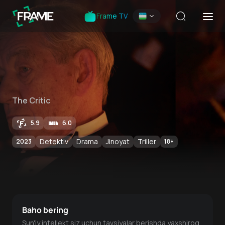
Frame TV
The Critic
5.9
6.0
Detektiv
Drama
Jinoyat
Triller
2023
18
+
Baho bering
Sun'iy intellekt siz uchun tavsiyalar berishda yaxshiroq