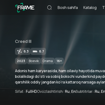
Bosh sahifa
Katalog
T
Creed III
6.3
6.7
2023
Boevik
Drama
16
+
Adonis ham karyerasida, ham oilaviy hayotida muv
bolalikdagi do‘sti va sobiq bokschi vunderkind pay
qarshilik oddiy jangdan ko‘ra kattaroq narsaga ayla
Sifat
:
FullHD
Ovozlashtirish
:
Ru, En
Subtitrlar
:
Ru, E