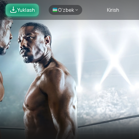
Yuklash
O’zbek
Kirish