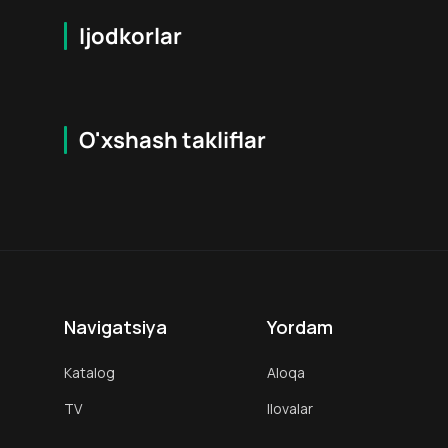
Ijodkorlar
O'xshash takliflar
8.4
18
+
16
+
Hafta Topi
Navigatsiya
Yordam
Katalog
Aloqa
TV
Ilovalar