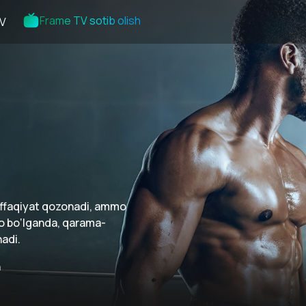
Frame TV sotib olish
V
affaqiyat qozonadi, ammo
do bo‘lganda, qarama-
nadi.
n