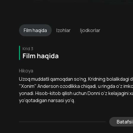
Film
haqida
Izohlar
Ijodkorlar
Krid 3
Film haqida
Hikoya
Uzoq muddatli qamoqdan so‘ng, Kridning bolalikdagi 
"Xonim" Anderson ozodlikka chiqadi, u ringda o‘z imkon
yonadi. Hisob-kitob qilish uchun Donni o‘z kelajagini 
yo‘qotadigan narsasi yo‘q.
Batafsi