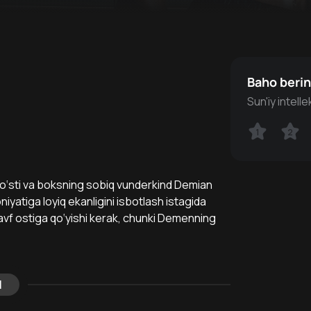
Baho beri
Sun'iy intell
1
1
2
2
do‘sti va boksning sobiq vunderkind Demian
iyatiga loyiq ekanligini isbotlash istagida
xavf ostiga qo‘yishi kerak, chunki Demenning
l