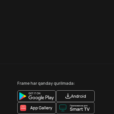
7.5
6.6
18
+
12
+
Frame
har qanday qurilmada
:
Android