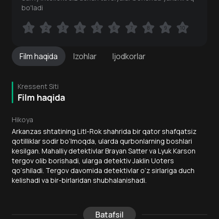
bo'ladi
1
1
2
2
3
3
4
4
5
5
6
6
7
7
8
8
9
9
10
10
Film
haqida
Izohlar
Ijodkorlar
Kressent Siti
Film haqida
Hikoya
Arkanzas shtatining Litl-Rok shahrida bir qator shafqatsiz
qotilliklar sodir bo‘lmoqda, ularda qurbonlarning boshlari
kesilgan. Mahalliy detektivlar Brayan Satter va Lyuk Karson
tergov olib borishadi, ularga detektiv Jaklin Uoters
qo‘shiladi. Tergov davomida detektivlar o‘z sirlariga duch
kelishadi va bir-birlaridan shubhalanishadi.
Batafsil