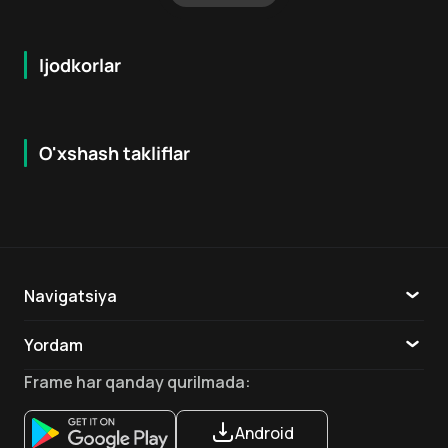
Ijodkorlar
O'xshash takliflar
7.7
7.9
18
+
16
+
Hafta Topi
Navigatsiya
Katalog
Yordam
TV
Aloqa
Frame
har qanday qurilmada
:
Ilovalar
Android