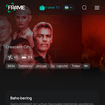
Frame TV
Crescent City
5.1
3.9
Detektiv
Jinoyat
Qo`rqinchli
Triller
2024
18
+
Baho bering
Sun'iy intellekt siz uchun tavsiyalar berishda yaxshiroq