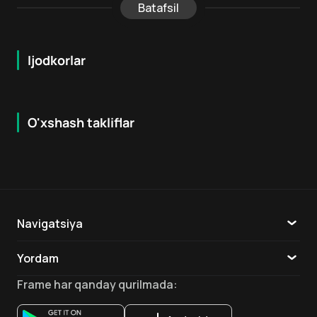
Batafsil
Ijodkorlar
O'xshash takliflar
7.9
8.6
16
+
18
+
Hafta Topi
Hafta Topi
Navigatsiya
Katalog
Yordam
TV
Aloqa
Frame
har qanday qurilmada
:
Ilovalar