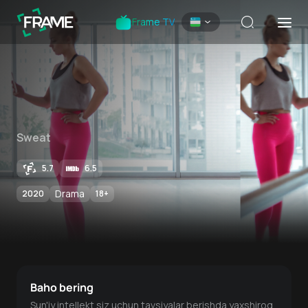
Frame TV
Sweat
5.7
6.5
Drama
2020
18
+
Baho bering
Sun'iy intellekt siz uchun tavsiyalar berishda yaxshiroq