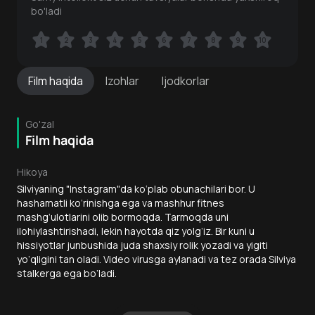
bo'ladi
1
1
2
2
3
3
4
4
5
5
6
6
7
7
8
8
9
9
10
10
Film
haqida
Izohlar
Ijodkorlar
Go'zal
Film haqida
Hikoya
Silviyaning "Instagram"da ko‘plab obunachilari bor. U
hashamatli ko‘rinishga ega va mashhur fitnes
mashg‘ulotlarini olib bormoqda. Tarmoqda uni
ilohiylashtirishadi, lekin hayotda qiz yolg‘iz. Bir kuni u
hissiyotlar junbushida juda shaxsiy rolik yozadi va yigiti
yo‘qligini tan oladi. Video virusga aylanadi va tez orada Silviya
stalkerga ega bo‘ladi.